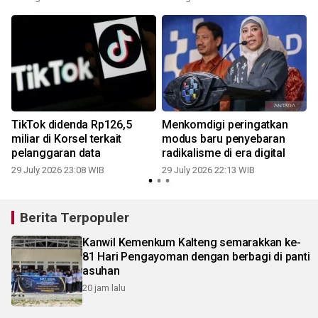
TikTok didenda Rp126,5
Menkomdigi peringatkan
miliar di Korsel terkait
modus baru penyebaran
pelanggaran data
radikalisme di era digital
2
29 July 2026 23:08 WIB
29 July 2026 22:13 WIB
Berita Terpopuler
Kanwil Kemenkum Kalteng semarakkan ke-
81 Hari Pengayoman dengan berbagi di panti
asuhan
20 jam lalu