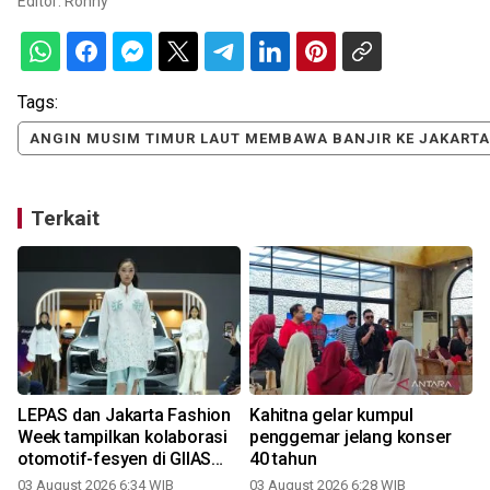
Editor:
Ronny
Tags:
ANGIN MUSIM TIMUR LAUT MEMBAWA BANJIR KE JAKARTA
Terkait
LEPAS dan Jakarta Fashion
Kahitna gelar kumpul
Week tampilkan kolaborasi
penggemar jelang konser
otomotif-fesyen di GIIAS
40 tahun
2
2026
03 August 2026 6:34 WIB
03 August 2026 6:28 WIB