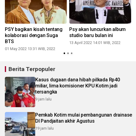
PSY bagikan kisah tentang
Psy akan luncurkan album
kolaborasi dengan Suga
studio baru bulan ini
BTS
13 April 2022 14:01 WIB, 2022
01 May 2022 13:31 WIB, 2022
Berita Terpopuler
Kasus dugaan dana hibah pilkada Rp40
miliar, lima komisioner KPU Kotim jadi
tersangka
9 jam lalu
Pemkab Kotim mulai pembangunan drainase
DI Pandjaitan akhir Agustus
19 jam lalu