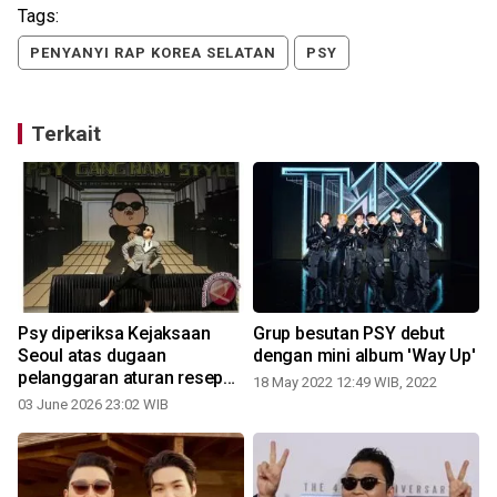
Tags:
PENYANYI RAP KOREA SELATAN
PSY
Terkait
Psy diperiksa Kejaksaan
Grup besutan PSY debut
Seoul atas dugaan
dengan mini album 'Way Up'
pelanggaran aturan resep
18 May 2022 12:49 WIB, 2022
obat psikotropika
03 June 2026 23:02 WIB