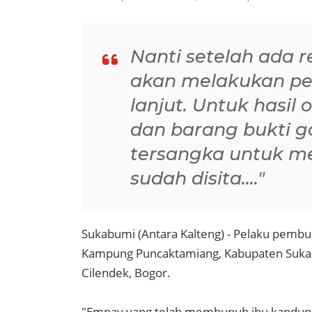
Nanti setelah ada 
akan melakukan p
lanjut. Untuk hasil
dan barang bukti g
tersangka untuk m
sudah disita...."
Sukabumi (Antara Kalteng) - Pelaku pembu
Kampung Puncaktamiang, Kabupaten Sukabu
Cilendek, Bogor.
"Empay yang telah membunuh ibu kandungn