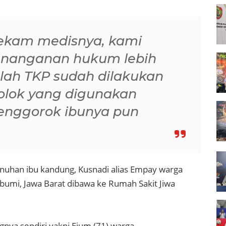
rekam medisnya, kami
enanganan hukum lebih
 olah TKP sudah dilakukan
olok yang digunakan
enggorok ibunya pun
nuhan ibu kandung, Kusnadi alias Empay warga
mi, Jawa Barat dibawa ke Rumah Sakit Jiwa
ya sendiri yakni Ejum (71) warga