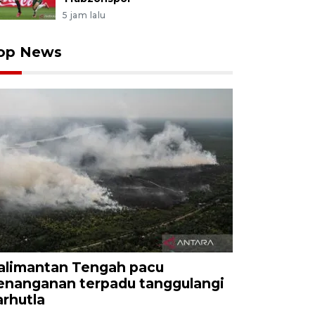
5 jam lalu
op News
alimantan Tengah pacu
enanganan terpadu tanggulangi
arhutla