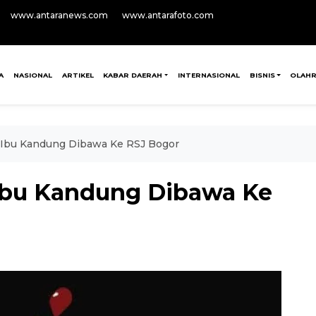
www.antaranews.com
www.antarafoto.com
A
NASIONAL
ARTIKEL
KABAR DAERAH
INTERNASIONAL
BISNIS
OLAH
 Ibu Kandung Dibawa Ke RSJ Bogor
Ibu Kandung Dibawa Ke