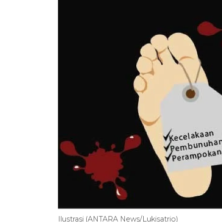
Ilustrasi (ANTARA News/Lukisatrio)