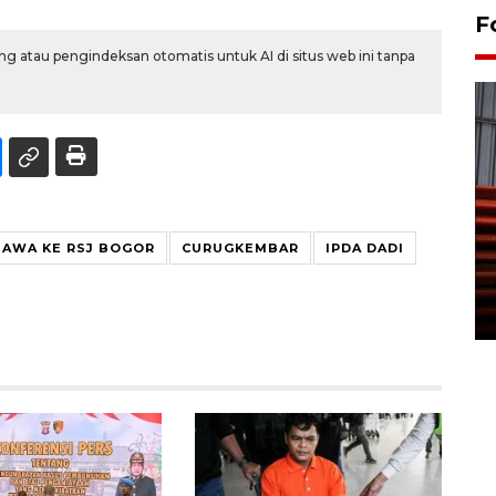
F
g atau pengindeksan otomatis untuk AI di situs web ini tanpa
Prediksi puncak musim
BAWA KE RSJ BOGOR
CURUGKEMBAR
IPDA DADI
kemarau di Kalimantan
Tengah
22 July 2026 17:18 WIB