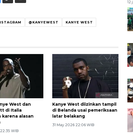
12 
NSTAGRAM
@KANYEWEST
KANYE WEST
anye West dan
Kanye West diizinkan tampil
t di Italia
di Belanda usai pemeriksaan
n karena alasan
latar belakang
n
31 May 2026 22:06 WIB
 22:35 WIB