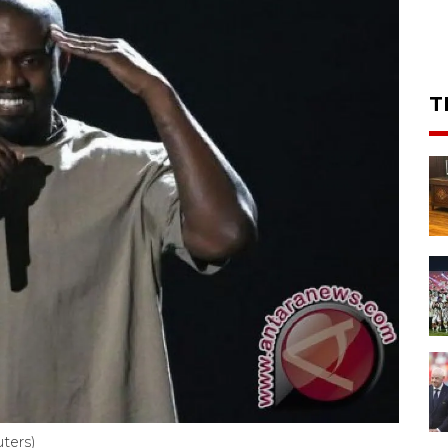
T
ters)