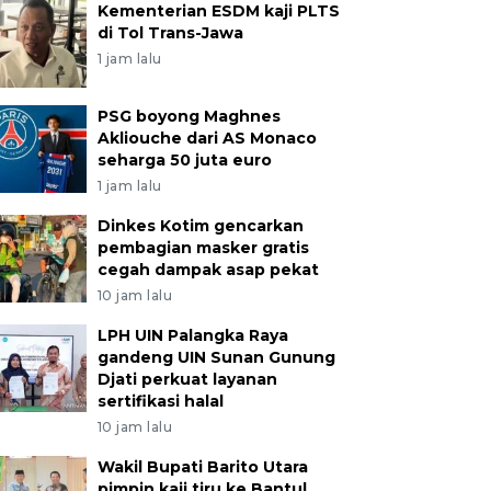
Kementerian ESDM kaji PLTS
di Tol Trans-Jawa
1 jam lalu
PSG boyong Maghnes
Akliouche dari AS Monaco
seharga 50 juta euro
1 jam lalu
Dinkes Kotim gencarkan
pembagian masker gratis
cegah dampak asap pekat
10 jam lalu
LPH UIN Palangka Raya
gandeng UIN Sunan Gunung
Djati perkuat layanan
sertifikasi halal
10 jam lalu
Wakil Bupati Barito Utara
pimpin kaji tiru ke Bantul,