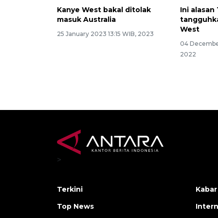
Kanye West bakal ditolak
Ini alasan
masuk Australia
tangguhk
West
25 January 2023 13:15 WIB, 2023
04 December
2022
>
Terkini
Kabar
Top News
Inter