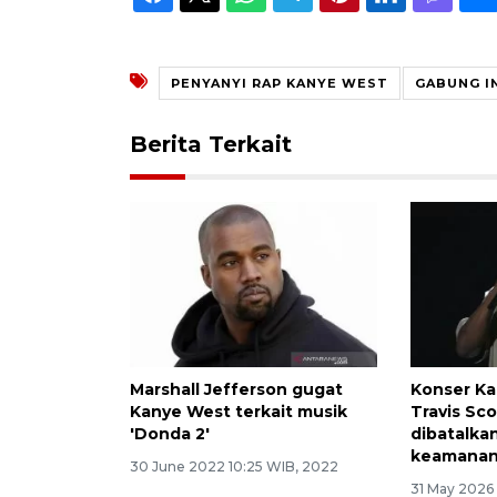
PENYANYI RAP KANYE WEST
GABUNG I
Berita Terkait
Marshall Jefferson gugat
Konser K
Kanye West terkait musik
Travis Scot
'Donda 2'
dibatalka
keamana
30 June 2022 10:25 WIB, 2022
31 May 2026