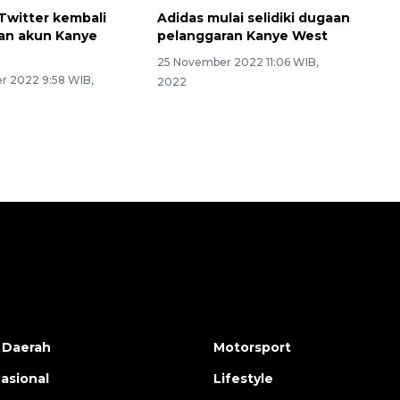
 Twitter kembali
Adidas mulai selidiki dugaan
an akun Kanye
pelanggaran Kanye West
25 November 2022 11:06 WIB,
 2022 9:58 WIB,
2022
 Daerah
Motorsport
nasional
Lifestyle