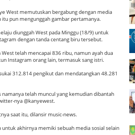
 Kanye West memutuskan bergabung dengan media
an itu pun mengunggah gambar pertamanya.
elaju diunggah West pada Minggu (18/9) untuk
stagram dengan tanda centang biru tersebut.
un West telah mencapai 836 ribu, namun ayah dua
n Instagram orang lain, termasuk sang istri.
sukai 312.814 pengikut dan mendatangkan 48.281
s namanya telah muncul yang kemudian dibantah
twitter-nya @kanyewest.
ya saat itu, dilansir music-news.
n untuk akhirnya memiki sebuah media sosial selain