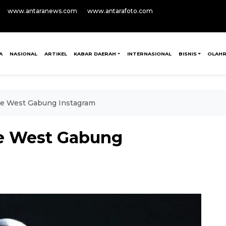
www.antaranews.com
www.antarafoto.com
A
NASIONAL
ARTIKEL
KABAR DAERAH
INTERNASIONAL
BISNIS
OLAH
e West Gabung Instagram
e West Gabung