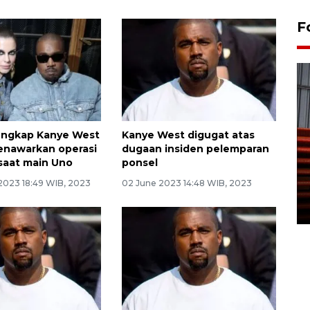
F
 ungkap Kanye West
Kanye West digugat atas
enawarkan operasi
dugaan insiden pelemparan
Prediksi puncak musim
saat main Uno
ponsel
kemarau di Kalimantan
2023 18:49 WIB, 2023
02 June 2023 14:48 WIB, 2023
Tengah
22 July 2026 17:18 WIB