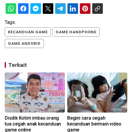
Tags:
KECANDUAN GAME
GAME HANDPHONE
GAME ANDORID
Terkait
Disdik Kotim imbau orang
Begini cara cegah
tua cegah anak kecanduan
kecanduan bermain video
game online
game