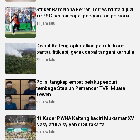
Striker Barcelona Ferran Torres minta dijual
ke PSG seusai capai persyaratan personal
11 jam lalu
Dishut Kalteng optimalkan patroli drone
pantau titik api, gerak cepat tangani karhutla
22 jam lalu
Polisi tangkap empat pelaku pencuri
tembaga Stasiun Pemancar TVRI Muara
Teweh
21 jam lalu
41 Kader PWNA Kalteng hadiri Muktamar XV
Nasyiatul Aisyiyah di Surakarta
20 jam lalu