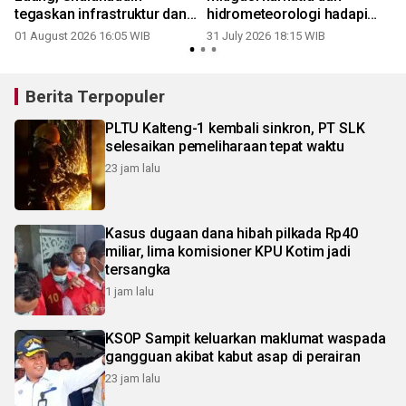
tegaskan infrastruktur dan
hidrometeorologi hadapi
pendidikan jadi prioritas
ancaman bencana
01 August 2026 16:05 WIB
31 July 2026 18:15 WIB
2
Berita Terpopuler
PLTU Kalteng-1 kembali sinkron, PT SLK
selesaikan pemeliharaan tepat waktu
23 jam lalu
Kasus dugaan dana hibah pilkada Rp40
miliar, lima komisioner KPU Kotim jadi
tersangka
1 jam lalu
KSOP Sampit keluarkan maklumat waspada
gangguan akibat kabut asap di perairan
23 jam lalu