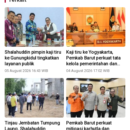
Shalahuddin pimpin kaji tiru
Kaji tiru ke Yogyakarta,
ke Gunungkidul tingkatkan
Pemkab Barut perkuat tata
layanan publik
kelola pemerintahan dan
pelayanan publik
05 August 2026 16:43 WIB
04 August 2026 17:02 WIB
3
Tinjau Jembatan Tumpung
Pemkab Barut perkuat
Laung, Shalahuddin
mitigasi karhutla dan