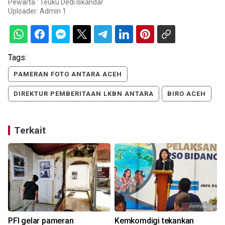
Pewarta : Teuku Dedi Iskandar
Uploader:
Admin 1
Tags:
PAMERAN FOTO ANTARA ACEH
DIREKTUR PEMBERITAAN LKBN ANTARA
BIRO ACEH
Terkait
PFI gelar pameran
Kemkomdigi tekankan
L