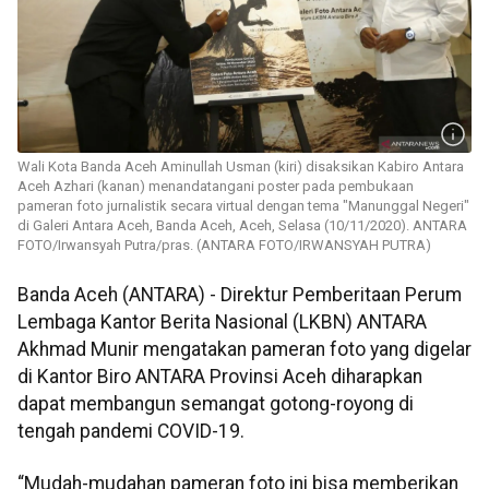
Wali Kota Banda Aceh Aminullah Usman (kiri) disaksikan Kabiro Antara
Aceh Azhari (kanan) menandatangani poster pada pembukaan
pameran foto jurnalistik secara virtual dengan tema "Manunggal Negeri"
di Galeri Antara Aceh, Banda Aceh, Aceh, Selasa (10/11/2020). ANTARA
FOTO/Irwansyah Putra/pras. (ANTARA FOTO/IRWANSYAH PUTRA)
Banda Aceh (ANTARA) - Direktur Pemberitaan Perum
Lembaga Kantor Berita Nasional (LKBN) ANTARA
Akhmad Munir mengatakan pameran foto yang digelar
di Kantor Biro ANTARA Provinsi Aceh diharapkan
dapat membangun semangat gotong-royong di
tengah pandemi COVID-19.
“Mudah-mudahan pameran foto ini bisa memberikan