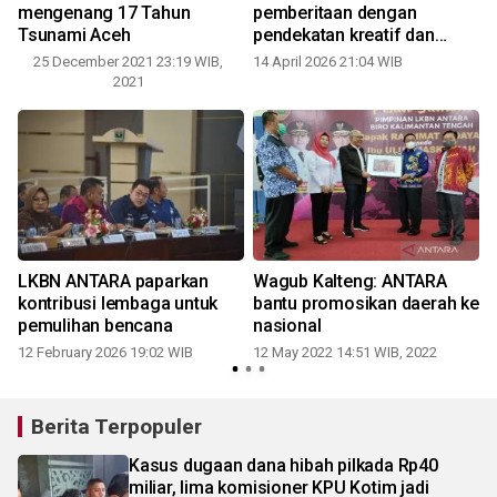
g
mengenang 17 Tahun
pemberitaan dengan
Tsunami Aceh
pendekatan kreatif dan
ringan
25 December 2021 23:19 WIB,
14 April 2026 21:04 WIB
2021
LKBN ANTARA paparkan
Wagub Kalteng: ANTARA
kontribusi lembaga untuk
bantu promosikan daerah ke
pemulihan bencana
nasional
-
12 February 2026 19:02 WIB
12 May 2022 14:51 WIB, 2022
Berita Terpopuler
Kasus dugaan dana hibah pilkada Rp40
miliar, lima komisioner KPU Kotim jadi