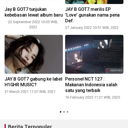
Jay B GOT7 tunjukan
JAY B GOT7 merilis EP
t
kebebasan lewat album baru
'Love' gunakan nama pena
Def.
22 September 2022 10:05 WIB,
2022
27 January 2022 10:51 WIB, 2022
1
JAY B GOT7 gabung ke label
Personel NCT 127 :
H1GHR MUSIC?
Makanan Indonesia salah
satu yang terbaik
31 March 2021 11:07 WIB, 2021
16 February 2025 11:21 WIB, 2025
Berita Terpopuler