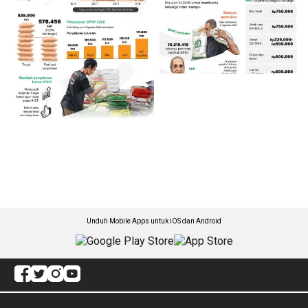
Unduh Mobile Apps untuk iOS dan Android