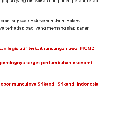
apapun yang dihasilkan dari panen petani, tetap
tani supaya tidak terburu-buru dalam
ya terhadap padi yang memang siap panen
n legislatif terkait rancangan awal RPJMD
n pentingnya target pertumbuhan ekonomi
elopor munculnya Srikandi-Srikandi Indonesia