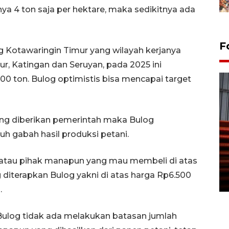
nya 4 ton saja per hektare, maka sedikitnya ada
F
Kotawaringin Timur yang wilayah kerjanya
, Katingan dan Seruyan, pada 2025 ini
00 ton. Bulog optimistis bisa mencapai target
ng diberikan pemerintah maka Bulog
h gabah hasil produksi petani.
Prediksi puncak musim
kemarau di Kalimantan
atau pihak manapun yang mau membeli di atas
Tengah
diterapkan Bulog yakni di atas harga Rp6.500
22 July 2026 17:18 WIB
.
Bulog tidak ada melakukan batasan jumlah