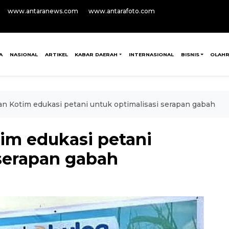
www.antaranews.com
www.antarafoto.com
A
NASIONAL
ARTIKEL
KABAR DAERAH
INTERNASIONAL
BISNIS
OLAH
an Kotim edukasi petani untuk optimalisasi serapan gabah
tim edukasi petani
 serapan gabah