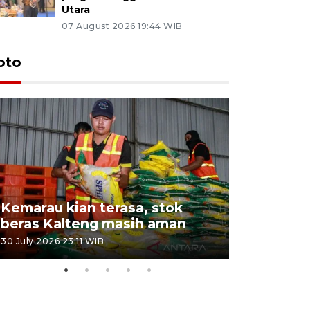
Utara
07 August 2026 19:44 WIB
oto
Kemarau kian terasa, stok
Pemadama
beras Kalteng masih aman
dan lahan
30 July 2026 23:11 WIB
30 July 2026 