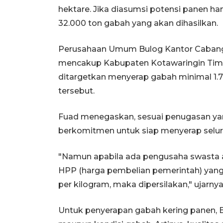
hektare. Jika diasumsi potensi panen ha
32.000 ton gabah yang akan dihasilkan.
Perusahaan Umum Bulog Kantor Cabang 
mencakup Kabupaten Kotawaringin Timur
ditargetkan menyerap gabah minimal 1.7
tersebut.
Fuad menegaskan, sesuai penugasan ya
berkomitmen untuk siap menyerap seluru
"Namun apabila ada pengusaha swasta 
HPP (harga pembelian pemerintah) yang 
per kilogram, maka dipersilakan," ujarnya
Untuk penyerapan gabah kering panen, 