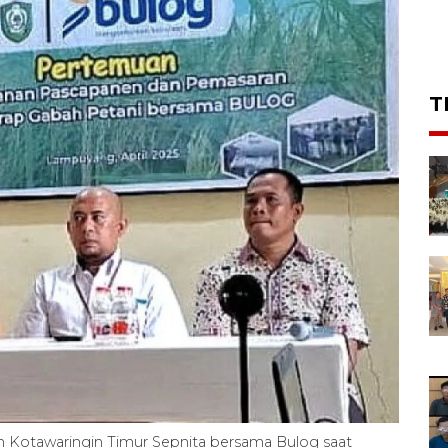
T
 Kotawaringin Timur Sepnita bersama Bulog saat