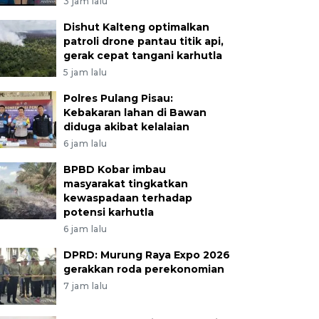
3 jam lalu
Dishut Kalteng optimalkan
patroli drone pantau titik api,
gerak cepat tangani karhutla
5 jam lalu
Polres Pulang Pisau:
Kebakaran lahan di Bawan
diduga akibat kelalaian
6 jam lalu
BPBD Kobar imbau
masyarakat tingkatkan
kewaspadaan terhadap
potensi karhutla
6 jam lalu
DPRD: Murung Raya Expo 2026
gerakkan roda perekonomian
7 jam lalu