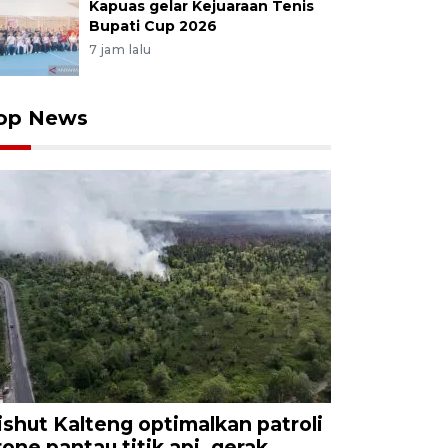
Kapuas gelar Kejuaraan Tenis
Bupati Cup 2026
7 jam lalu
op News
ishut Kalteng optimalkan patroli
rone pantau titik api, gerak