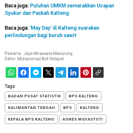
Baca juga:
Puluhan UMKM semarakkan Ucapan
Syukur dan Paskah Kalteng
Baca juga:
'May Day' di Kalteng suarakan
perlindungan bagi buruh sawit
Pewarta : Jaya Wirawana Manurung
Editor:
Muhammad Arif Hidayat
Tags:
BADAN PUSAT STATISTIK
BPS KALTENG
KALIMANTAN TENGAH
BPS
KALTENG
KEPALA BPS KALTENG
AGNES WIDIASTUTI