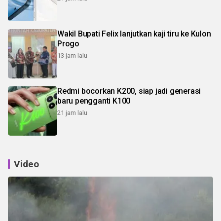
Wakil Bupati Felix lanjutkan kaji tiru ke Kulon
Progo
13 jam lalu
Redmi bocorkan K200, siap jadi generasi
baru pengganti K100
21 jam lalu
Video