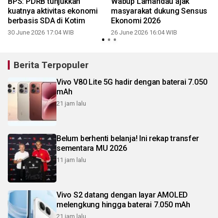
BPS: PDRB tunjukkan
Wabup Lamandau ajak
n
kuatnya aktivitas ekonomi
masyarakat dukung Sensus
berbasis SDA di Kotim
Ekonomi 2026
30 June 2026 17:04 WIB
26 June 2026 16:04 WIB
Berita Terpopuler
Vivo V80 Lite 5G hadir dengan baterai 7.050
mAh
21 jam lalu
Belum berhenti belanja! Ini rekap transfer
sementara MU 2026
11 jam lalu
Vivo S2 datang dengan layar AMOLED
melengkung hingga baterai 7.050 mAh
21 jam lalu