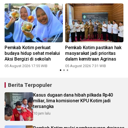
Pemkab Kotim perkuat
Pemkab Kotim pastikan hak
n
budaya hidup sehat melalui
masyarakat jadi prioritas
Aksi Bergizi di sekolah
dalam kemitraan Agrinas
05 August 2026 17:55 WIB
05 August 2026 7:31 WIB
Berita Terpopuler
Kasus dugaan dana hibah pilkada Rp40
miliar, lima komisioner KPU Kotim jadi
tersangka
10 jam lalu