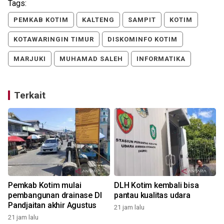
Tags:
PEMKAB KOTIM
KALTENG
SAMPIT
KOTIM
KOTAWARINGIN TIMUR
DISKOMINFO KOTIM
MARJUKI
MUHAMAD SALEH
INFORMATIKA
Terkait
Pemkab Kotim mulai
DLH Kotim kembali bisa
pembangunan drainase DI
pantau kualitas udara
Pandjaitan akhir Agustus
21 jam lalu
21 jam lalu