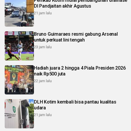
Pemkab Kotim mulai pembangunan drainase
DI Pandjaitan akhir Agustus
21 jam lalu
Bruno Guimaraes resmi gabung Arsenal
untuk perkuat lini tengah
23 jam lalu
Hadiah juara 2 hingga 4 Piala Presiden 2026
naik Rp500 juta
22 jam lalu
DLH Kotim kembali bisa pantau kualitas
udara
21 jam lalu