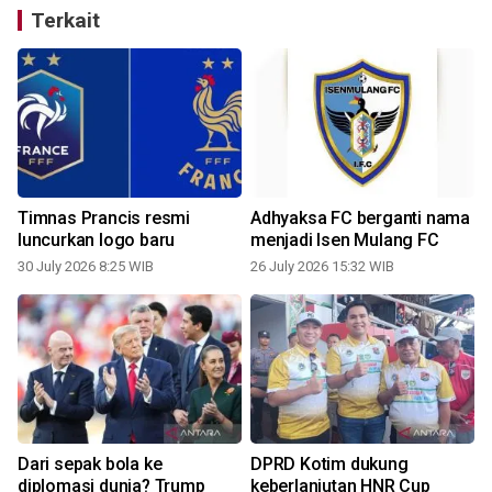
Terkait
Timnas Prancis resmi
Adhyaksa FC berganti nama
luncurkan logo baru
menjadi Isen Mulang FC
30 July 2026 8:25 WIB
26 July 2026 15:32 WIB
0
Dari sepak bola ke
DPRD Kotim dukung
diplomasi dunia? Trump
keberlanjutan HNR Cup