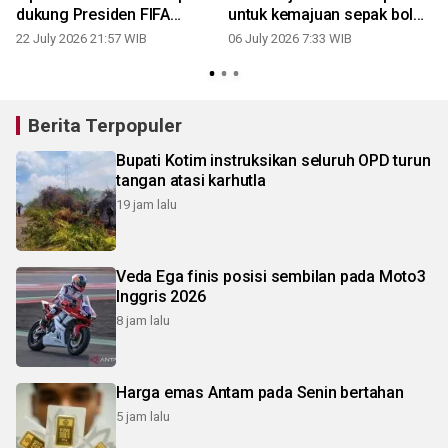
dukung Presiden FIFA
untuk kemajuan sepak bola
pimpin PBB
daerah
22 July 2026 21:57 WIB
06 July 2026 7:33 WIB
Berita Terpopuler
Bupati Kotim instruksikan seluruh OPD turun
tangan atasi karhutla
19 jam lalu
Veda Ega finis posisi sembilan pada Moto3
Inggris 2026
8 jam lalu
Harga emas Antam pada Senin bertahan
5 jam lalu