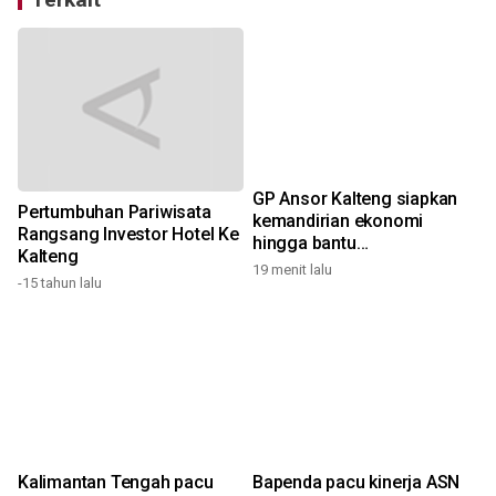
GP Ansor Kalteng siapkan
Pertumbuhan Pariwisata
kemandirian ekonomi
Rangsang Investor Hotel Ke
hingga bantu
Kalteng
penanggulangan karhutla
19 menit lalu
-15 tahun lalu
Kalimantan Tengah pacu
Bapenda pacu kinerja ASN