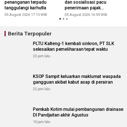
penanganan terpadu
dan sosialisasi pacu
tanggulangi karhutla
penerimaan pajak
3
Kalimantan Tengah
05 August 2026 17:15 WIB
05 August 2026 16:59 WIB
Berita Terpopuler
PLTU Kalteng-1 kembali sinkron, PT SLK
selesaikan pemeliharaan tepat waktu
23 jam lalu
KSOP Sampit keluarkan maklumat waspada
gangguan akibat kabut asap di perairan
22 jam lalu
Pemkab Kotim mulai pembangunan drainase
DI Pandjaitan akhir Agustus
10 jam lalu