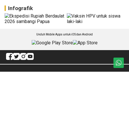
Infografik
Unduh Mobile Apps untuk iOS dan Android
Jelajahi ANTARA News Kalteng
Artikel
Dunia Pendidikan
Kabar Daerah
Redaksi
Internasional
ANTARA Foto
Bisnis
BrandA
Olahraga
RSS
Lifestyle
Nasional