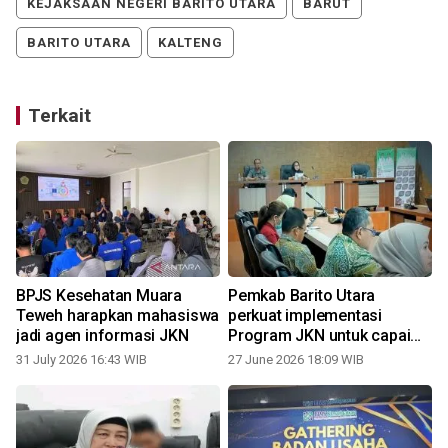
KEJAKSAAN NEGERI BARITO UTARA
BARUT
BARITO UTARA
KALTENG
Terkait
BPJS Kesehatan Muara
Pemkab Barito Utara
Teweh harapkan mahasiswa
perkuat implementasi
jadi agen informasi JKN
Program JKN untuk capai
UHC
31 July 2026 16:43 WIB
27 June 2026 18:09 WIB