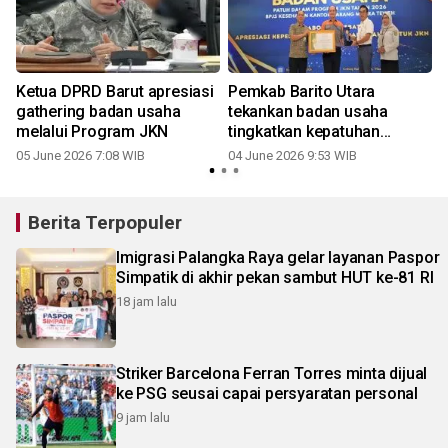
Ketua DPRD Barut apresiasi
Pemkab Barito Utara
gathering badan usaha
tekankan badan usaha
melalui Program JKN
tingkatkan kepatuhan
program JKN
05 June 2026 7:08 WIB
04 June 2026 9:53 WIB
Berita Terpopuler
Imigrasi Palangka Raya gelar layanan Paspor
Simpatik di akhir pekan sambut HUT ke-81 RI
18 jam lalu
Striker Barcelona Ferran Torres minta dijual
ke PSG seusai capai persyaratan personal
9 jam lalu