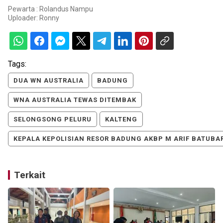
Pewarta : Rolandus Nampu
Uploader:
Ronny
Tags:
DUA WN AUSTRALIA
BADUNG
WNA AUSTRALIA TEWAS DITEMBAK
SELONGSONG PELURU
KALTENG
KEPALA KEPOLISIAN RESOR BADUNG AKBP M ARIF BATUBA
Terkait