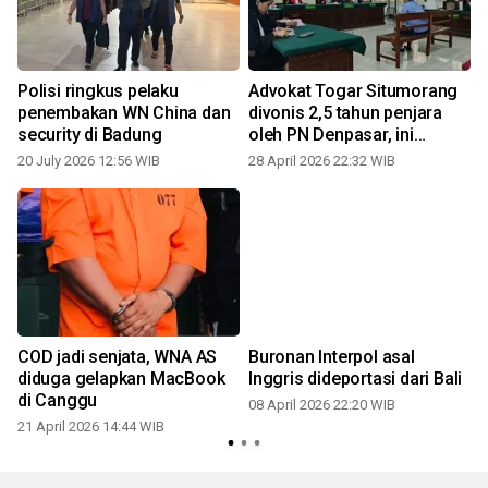
Polisi ringkus pelaku
Advokat Togar Situmorang
penembakan WN China dan
divonis 2,5 tahun penjara
security di Badung
oleh PN Denpasar, ini
kasusnya!
20 July 2026 12:56 WIB
28 April 2026 22:32 WIB
COD jadi senjata, WNA AS
Buronan Interpol asal
diduga gelapkan MacBook
Inggris dideportasi dari Bali
di Canggu
08 April 2026 22:20 WIB
21 April 2026 14:44 WIB