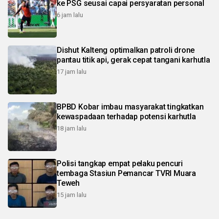
ke PSG seusai capai persyaratan personal
6 jam lalu
Dishut Kalteng optimalkan patroli drone
pantau titik api, gerak cepat tangani karhutla
17 jam lalu
BPBD Kobar imbau masyarakat tingkatkan
kewaspadaan terhadap potensi karhutla
18 jam lalu
Polisi tangkap empat pelaku pencuri
tembaga Stasiun Pemancar TVRI Muara
Teweh
15 jam lalu