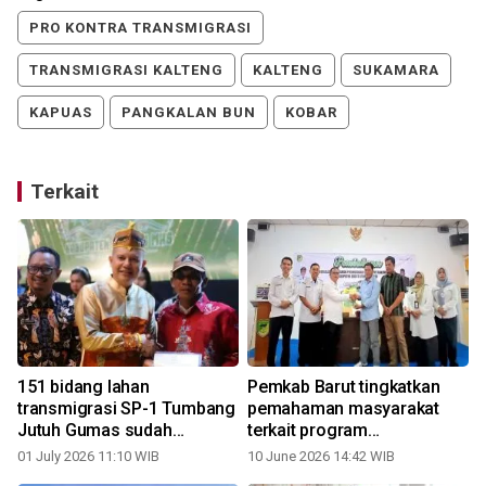
PRO KONTRA TRANSMIGRASI
TRANSMIGRASI KALTENG
KALTENG
SUKAMARA
KAPUAS
PANGKALAN BUN
KOBAR
Terkait
n
151 bidang lahan
Pemkab Barut tingkatkan
transmigrasi SP-1 Tumbang
pemahaman masyarakat
Jutuh Gumas sudah
terkait program
bersertifikat
transmigrasi
01 July 2026 11:10 WIB
10 June 2026 14:42 WIB