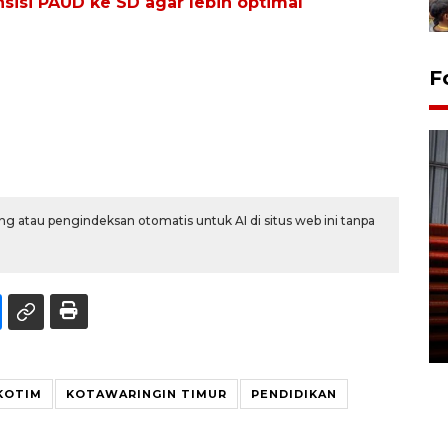
nsisi PAUD ke SD agar lebih optimal
F
g atau pengindeksan otomatis untuk AI di situs web ini tanpa
Prediksi puncak musim
kemarau di Kalimantan
Tengah
22 July 2026 17:18 WIB
KOTIM
KOTAWARINGIN TIMUR
PENDIDIKAN