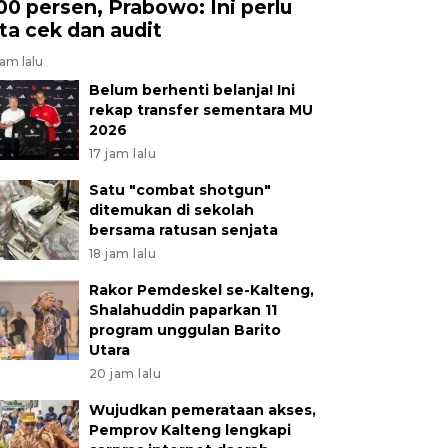
00 persen, Prabowo: Ini perlu
ita cek dan audit
jam lalu
Belum berhenti belanja! Ini
rekap transfer sementara MU
2026
17 jam lalu
Satu "combat shotgun"
ditemukan di sekolah
bersama ratusan senjata
18 jam lalu
Rakor Pemdeskel se-Kalteng,
Shalahuddin paparkan 11
program unggulan Barito
Utara
20 jam lalu
Wujudkan pemerataan akses,
Pemprov Kalteng lengkapi