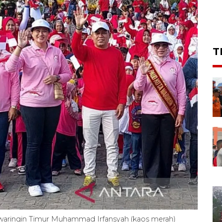
T
waringin Timur Muhammad Irfansyah (kaos merah)