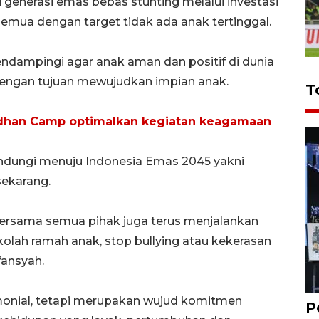
i generasi emas bebas stunting melalui investasi
k semua dengan target tidak ada anak tertinggal.
mendampingi agar anak aman dan positif di dunia
 dengan tujuan mewujudkan impian anak.
T
dhan Camp optimalkan kegiatan keagamaan
lindungi menuju Indonesia Emas 2045 yakni
ekarang.
bersama semua pihak juga terus menjalankan
olah ramah anak, stop bullying atau kekerasan
rfansyah.
monial, tetapi merupakan wujud komitmen
P