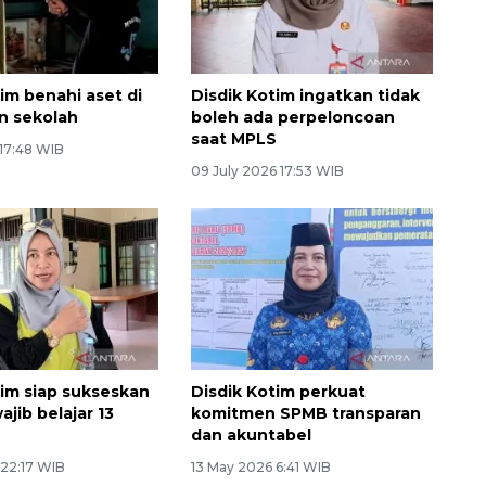
im benahi aset di
Disdik Kotim ingatkan tidak
n sekolah
boleh ada perpeloncoan
saat MPLS
 17:48 WIB
09 July 2026 17:53 WIB
tim siap sukseskan
Disdik Kotim perkuat
jib belajar 13
komitmen SPMB transparan
dan akuntabel
 22:17 WIB
13 May 2026 6:41 WIB