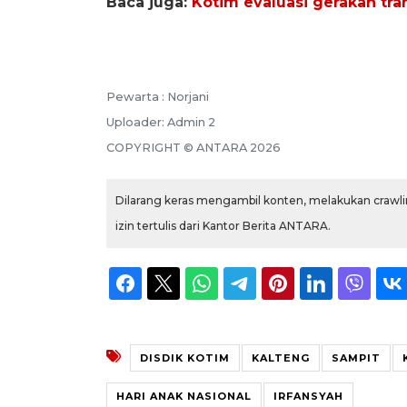
Baca juga:
Kotim evaluasi gerakan tra
Pewarta :
Norjani
Uploader:
Admin 2
COPYRIGHT ©
ANTARA
2026
Dilarang keras mengambil konten, melakukan crawlin
izin tertulis dari Kantor Berita ANTARA.
DISDIK KOTIM
KALTENG
SAMPIT
HARI ANAK NASIONAL
IRFANSYAH