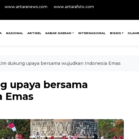
www.antaranews.com
www.antarafoto.com
A
NASIONAL
ARTIKEL
KABAR DAERAH
INTERNASIONAL
BISNIS
OLAH
otim dukung upaya bersama wujudkan Indonesia Emas
ng upaya bersama
a Emas