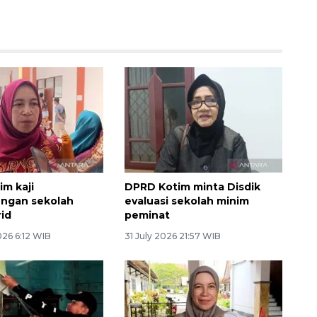
im kaji
DPRD Kotim minta Disdik
ngan sekolah
evaluasi sekolah minim
id
peminat
026 6:12 WIB
31 July 2026 21:57 WIB