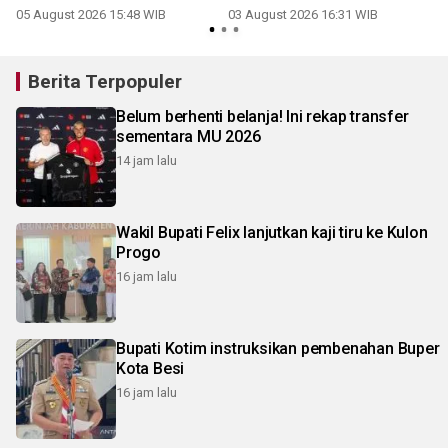
perkantoran
05 August 2026 15:48 WIB
03 August 2026 16:31 WIB
3
Berita Terpopuler
Belum berhenti belanja! Ini rekap transfer
sementara MU 2026
14 jam lalu
Wakil Bupati Felix lanjutkan kaji tiru ke Kulon
Progo
16 jam lalu
Bupati Kotim instruksikan pembenahan Buper
Kota Besi
16 jam lalu