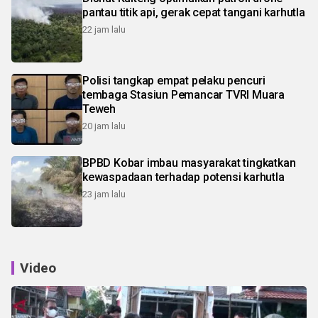
pantau titik api, gerak cepat tangani karhutla
22 jam lalu
Polisi tangkap empat pelaku pencuri
tembaga Stasiun Pemancar TVRI Muara
Teweh
20 jam lalu
BPBD Kobar imbau masyarakat tingkatkan
kewaspadaan terhadap potensi karhutla
23 jam lalu
Video