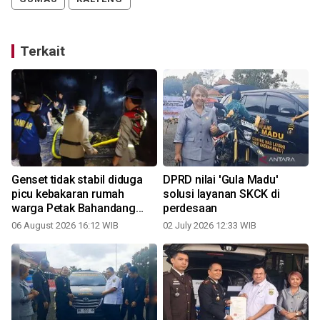
Terkait
Genset tidak stabil diduga
DPRD nilai 'Gula Madu'
picu kebakaran rumah
solusi layanan SKCK di
warga Petak Bahandang
perdesaan
Gumas
06 August 2026 16:12 WIB
02 July 2026 12:33 WIB
0