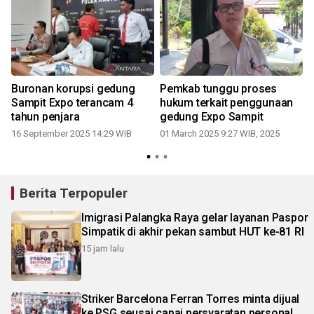
Buronan korupsi gedung
Pemkab tunggu proses
Sampit Expo terancam 4
hukum terkait penggunaan
tahun penjara
gedung Expo Sampit
16 September 2025 14:29 WIB
01 March 2025 9:27 WIB, 2025
Berita Terpopuler
Imigrasi Palangka Raya gelar layanan Paspor
Simpatik di akhir pekan sambut HUT ke-81 RI
15 jam lalu
Striker Barcelona Ferran Torres minta dijual
ke PSG seusai capai persyaratan personal