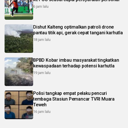
6 jam lalu
Dishut Kalteng optimalkan patroli drone
pantau titik api, gerak cepat tangani karhutla
18 jam lalu
BPBD Kobar imbau masyarakat tingkatkan
kewaspadaan terhadap potensi karhutla
19 jam lalu
Polisi tangkap empat pelaku pencuri
tembaga Stasiun Pemancar TVRI Muara
Teweh
16 jam lalu