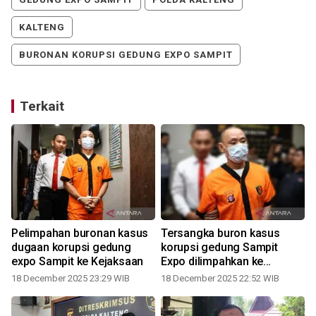
KALTENG
BURONAN KORUPSI GEDUNG EXPO SAMPIT
Terkait
Pelimpahan buronan kasus
Tersangka buron kasus
dugaan korupsi gedung
korupsi gedung Sampit
expo Sampit ke Kejaksaan
Expo dilimpahkan ke
Kejaksaan
18 December 2025 23:29 WIB
18 December 2025 22:52 WIB