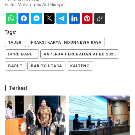
Editor:
Muhammad Arif Hidayat
Tags:
TAJERI
FRAKSI KARYA INDONNESIA RAYA
DPRD BARUT
RAPERDA PERUBAHAN APBD 2025
BARUT
BARITO UTARA
KALTENG
Terkait