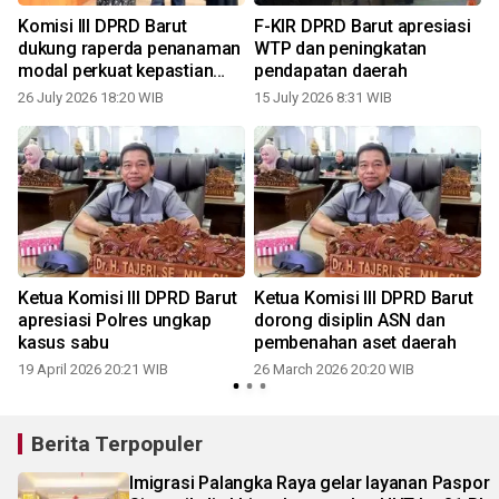
Komisi III DPRD Barut
F-KIR DPRD Barut apresiasi
dukung raperda penanaman
WTP dan peningkatan
modal perkuat kepastian
pendapatan daerah
hukum
26 July 2026 18:20 WIB
15 July 2026 8:31 WIB
Ketua Komisi III DPRD Barut
Ketua Komisi III DPRD Barut
apresiasi Polres ungkap
dorong disiplin ASN dan
kasus sabu
pembenahan aset daerah
19 April 2026 20:21 WIB
26 March 2026 20:20 WIB
Berita Terpopuler
Imigrasi Palangka Raya gelar layanan Paspor