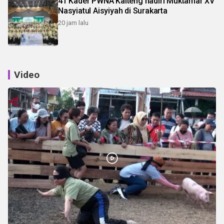
41 Kader PWNA Kalteng hadiri Muktamar XV
Nasyiatul Aisyiyah di Surakarta
20 jam lalu
Video