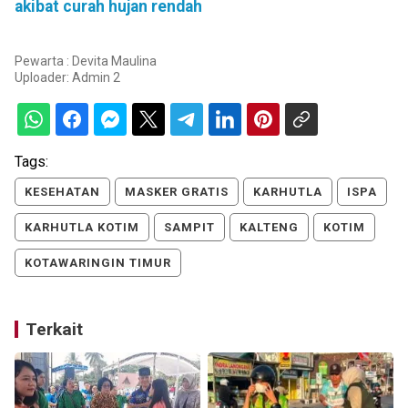
akibat curah hujan rendah
Pewarta : Devita Maulina
Uploader:
Admin 2
Tags:
KESEHATAN
MASKER GRATIS
KARHUTLA
ISPA
KARHUTLA KOTIM
SAMPIT
KALTENG
KOTIM
KOTAWARINGIN TIMUR
Terkait