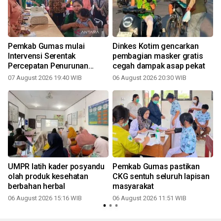
Pemkab Gumas mulai
Dinkes Kotim gencarkan
a
Intervensi Serentak
pembagian masker gratis
Percepatan Penurunan
cegah dampak asap pekat
Stunting 2026
07 August 2026 19:40 WIB
06 August 2026 20:30 WIB
UMPR latih kader posyandu
Pemkab Gumas pastikan
olah produk kesehatan
CKG sentuh seluruh lapisan
berbahan herbal
masyarakat
06 August 2026 15:16 WIB
06 August 2026 11:51 WIB