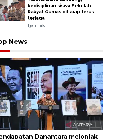
kedisiplinan siswa Sekolah
Rakyat Gumas diharap terus
terjaga
1 jam lalu
op News
endapatan Danantara melonjak