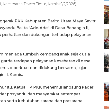
I, Kecamatan Teweh Timur, Kamis (5/2/2026).
gerak PKK Kabupaten Barito Utara Maya Savitri
yandu Balita "Ade-Ade" di Desa Benangin II,
 perhatian dan dukungan terhadap pelayanan
lam menjaga tumbuh kembang anak sejak usia
i garda terdepan pelayanan kesehatan di desa.
erus diperkuat dan didukung bersama,” ujar
n II, Kamis.
ur itu, Ketua TP PKK menemui langsung kader
ader posyandu dan masyarakat setempat
n serta kebutuhan sarana dan prasarana