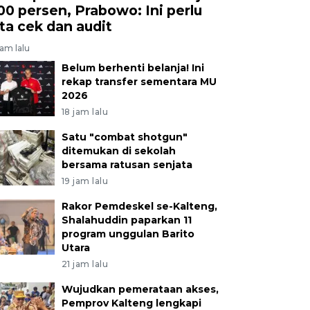
00 persen, Prabowo: Ini perlu
ita cek dan audit
jam lalu
Belum berhenti belanja! Ini
rekap transfer sementara MU
2026
18 jam lalu
Satu "combat shotgun"
ditemukan di sekolah
bersama ratusan senjata
19 jam lalu
Rakor Pemdeskel se-Kalteng,
Shalahuddin paparkan 11
program unggulan Barito
Utara
21 jam lalu
Wujudkan pemerataan akses,
Pemprov Kalteng lengkapi