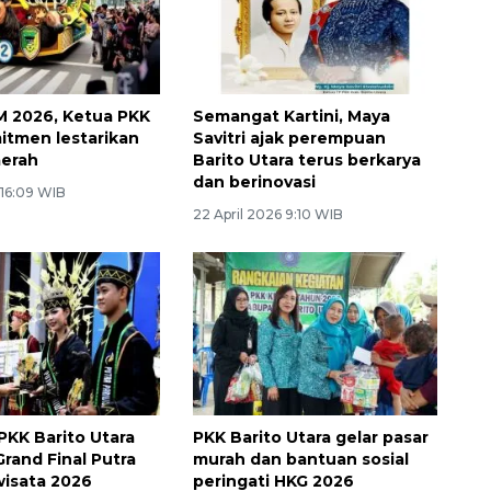
IM 2026, Ketua PKK
Semangat Kartini, Maya
itmen lestarikan
Savitri ajak perempuan
aerah
Barito Utara terus berkarya
dan berinovasi
 16:09 WIB
22 April 2026 9:10 WIB
PKK Barito Utara
PKK Barito Utara gelar pasar
Grand Final Putra
murah dan bantuan sosial
wisata 2026
peringati HKG 2026