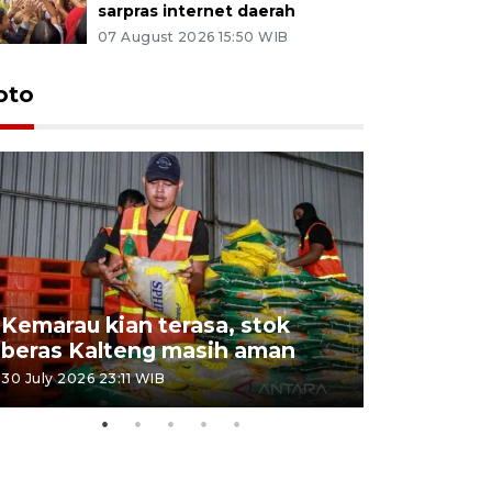
sarpras internet daerah
07 August 2026 15:50 WIB
oto
Kemarau kian terasa, stok
Pemadama
beras Kalteng masih aman
dan lahan
30 July 2026 23:11 WIB
30 July 2026 