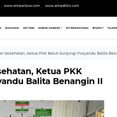
www.antaranews.com
www.antarafoto.com
A
NASIONAL
ARTIKEL
KABAR DAERAH
INTERNASIONAL
BISNIS
OLAH
n kesehatan, Ketua PKK Barut kunjungi Posyandu Balita Bena
sehatan, Ketua PKK
andu Balita Benangin II