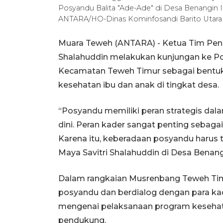
Posyandu Balita "Ade-Ade" di Desa Benangin I
ANTARA/HO-Dinas Kominfosandi Barito Utara
Muara Teweh (ANTARA) - Ketua Tim Peng
Shalahuddin melakukan kunjungan ke Pos
Kecamatan Teweh Timur sebagai bentuk
kesehatan ibu dan anak di tingkat desa.
“Posyandu memiliki peran strategis da
dini. Peran kader sangat penting sebaga
Karena itu, keberadaan posyandu harus t
Maya Savitri Shalahuddin di Desa Benangi
Dalam rangkaian Musrenbang Teweh Tim
posyandu dan berdialog dengan para k
mengenai pelaksanaan program kesehata
pendukung.