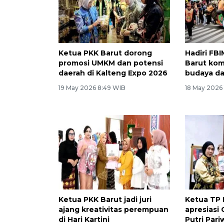
Ketua PKK Barut dorong
Hadiri FB
promosi UMKM dan potensi
Barut kom
daerah di Kalteng Expo 2026
budaya d
19 May 2026 8:49 WIB
18 May 2026
Ketua PKK Barut jadi juri
Ketua TP 
ajang kreativitas perempuan
apresiasi 
di Hari Kartini
Putri Pari