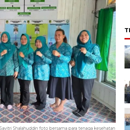
T
avitri Shalahuddin foto bersama para tenaga kesehatan