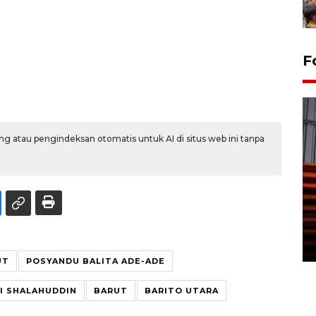
F
g atau pengindeksan otomatis untuk AI di situs web ini tanpa
Prediksi puncak musim
kemarau di Kalimantan
Tengah
22 July 2026 17:18 WIB
UT
POSYANDU BALITA ADE-ADE
RI SHALAHUDDIN
BARUT
BARITO UTARA