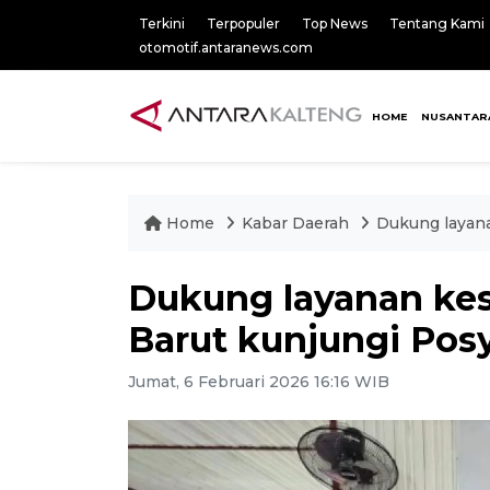
Terkini
Terpopuler
Top News
Tentang Kami
otomotif.antaranews.com
HOME
NUSANTAR
Home
Kabar Daerah
Dukung layana
Dukung layanan ke
Barut kunjungi Posy
Jumat, 6 Februari 2026 16:16 WIB