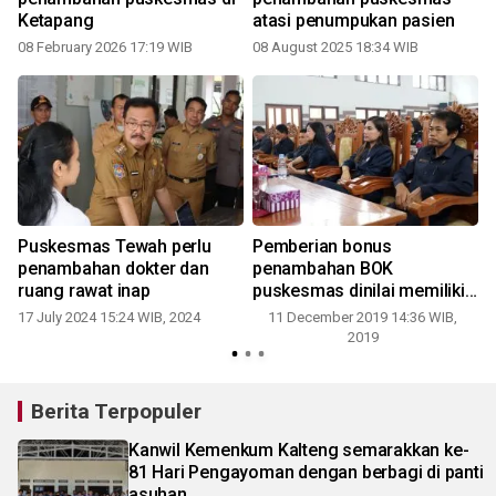
Ketapang
atasi penumpukan pasien
08 February 2026 17:19 WIB
08 August 2025 18:34 WIB
Puskesmas Tewah perlu
Pemberian bonus
penambahan dokter dan
penambahan BOK
ruang rawat inap
puskesmas dinilai memiliki
kinerja terbaik
17 July 2024 15:24 WIB, 2024
11 December 2019 14:36 WIB,
2019
7
Berita Terpopuler
Kanwil Kemenkum Kalteng semarakkan ke-
81 Hari Pengayoman dengan berbagi di panti
asuhan