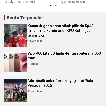
sinergi menjaga kamtibmas
23 July 2026 17:04 WIB
21 July 2026 13:56 WIB
1
Berita Terpopuler
Kasus dugaan dana hibah pilkada Rp40
miliar, lima komisioner KPU Kotim jadi
tersangka
23 jam lalu
Vivo V80 Lite 5G hadir dengan baterai 7.050
mAh
4 jam lalu
Adu pinalti antar Persebaya juarai Piala
Presiden 2026
11 jam lalu