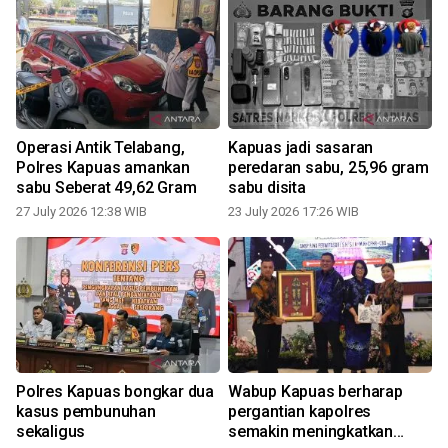
Operasi Antik Telabang,
Kapuas jadi sasaran
Polres Kapuas amankan
peredaran sabu, 25,96 gram
sabu Seberat 49,62 Gram
sabu disita
1
27 July 2026 12:38 WIB
23 July 2026 17:26 WIB
Polres Kapuas bongkar dua
Wabup Kapuas berharap
kasus pembunuhan
pergantian kapolres
sekaligus
semakin meningkatkan