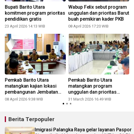
Bupati Barito Utara
Wabup Felix sebut program
komitmen program prioritas
unggulan dan prioritas Barut
r
pendidikan gratis
buah pemikiran kader PKB
23 April 2026 14:13 WIB
08 April 2026 17:20 WIB
Pemkab Barito Utara
Pemkab Barito Utara
matangkan kajian lokasi
matangkan program
pembangunan Jembatan
unggulan dan prioritas
Lahei
dalam RPJMD
08 April 2026 9:38 WIB
31 March 2026 16:49 WIB
0
Berita Terpopuler
Imigrasi Palangka Raya gelar layanan Paspor