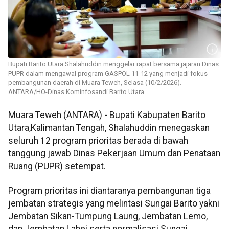
Bupati Barito Utara Shalahuddin menggelar rapat bersama jajaran Dinas
PUPR dalam mengawal program GASPOL 11-12 yang menjadi fokus
pembangunan daerah di Muara Teweh, Selasa (10/2/2026).
ANTARA/HO-Dinas Kominfosandi Barito Utara
Muara Teweh (ANTARA) - Bupati Kabupaten Barito
Utara,Kalimantan Tengah, Shalahuddin menegaskan
seluruh 12 program prioritas berada di bawah
tanggung jawab Dinas Pekerjaan Umum dan Penataan
Ruang (PUPR) setempat.
Program prioritas ini diantaranya pembangunan tiga
jembatan strategis yang melintasi Sungai Barito yakni
Jembatan Sikan-Tumpung Laung, Jembatan Lemo,
dan Jembatan Lahei serta normalisasi Sungai