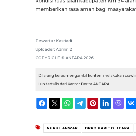
kondisi ruas jalan kabupaten Km 34 ara
memberikan rasa aman bagi masyarakat
Pewarta :
Kasriadi
Uploader:
Admin 2
COPYRIGHT ©
ANTARA
2026
Dilarang keras mengambil konten, melakukan crawlin
izin tertulis dari Kantor Berita ANTARA.
NURUL ANWAR
DPRD BARITO UTARA