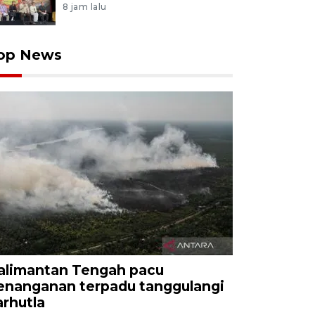
8 jam lalu
op News
alimantan Tengah pacu
enanganan terpadu tanggulangi
arhutla