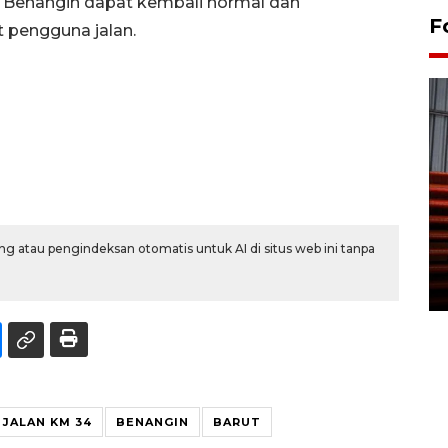
h Benangin dapat kembali normal dan
F
 pengguna jalan.
Prediksi puncak musim
kemarau di Kalimantan
g atau pengindeksan otomatis untuk AI di situs web ini tanpa
Tengah
22 July 2026 17:18 WIB
JALAN KM 34
BENANGIN
BARUT