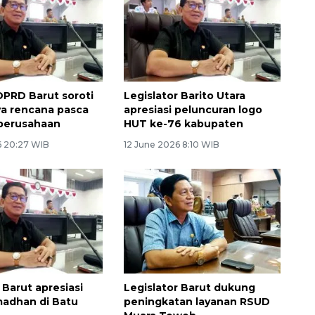
PRD Barut soroti
Legislator Barito Utara
a rencana pasca
apresiasi peluncuran logo
perusahaan
HUT ke-76 kabupaten
6 20:27 WIB
12 June 2026 8:10 WIB
 Barut apresiasi
Legislator Barut dukung
madhan di Batu
peningkatan layanan RSUD