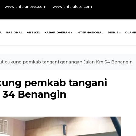
www.antaranews.com
www.antarafoto.com
A
NASIONAL
ARTIKEL
KABAR DAERAH
INTERNASIONAL
BISNIS
OLAH
rut dukung pemkab tangani genangan Jalan Km 34 Benangin
ukung pemkab tangani
 34 Benangin