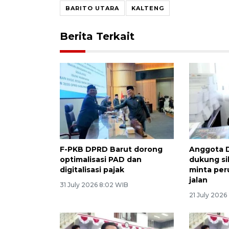
BARITO UTARA
KALTENG
Berita Terkait
F-PKB DPRD Barut dorong
Anggota 
optimalisasi PAD dan
dukung si
digitalisasi pajak
minta per
jalan
31 July 2026 8:02 WIB
21 July 2026