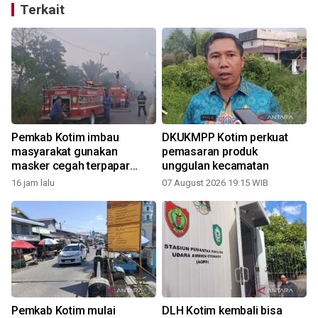
Terkait
l
Pemkab Kotim imbau
DKUKMPP Kotim perkuat
masyarakat gunakan
pemasaran produk
masker cegah terpapar
unggulan kecamatan
udara tidak sehat
16 jam lalu
07 August 2026 19:15 WIB
Pemkab Kotim mulai
DLH Kotim kembali bisa