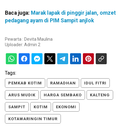
Baca juga:
Marak lapak di pinggir jalan, omzet
pedagang ayam di PIM Sampit anjlok
Pewarta : Devita Maulina
Uploader:
Admin 2
Tags:
PEMKAB KOTIM
RAMADHAN
IDUL FITRI
ARUS MUDIK
HARGA SEMBAKO
KALTENG
SAMPIT
KOTIM
EKONOMI
KOTAWARINGIN TIMUR