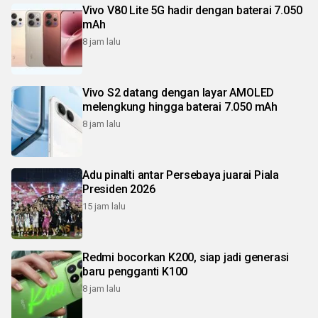
Vivo V80 Lite 5G hadir dengan baterai 7.050
mAh
8 jam lalu
Vivo S2 datang dengan layar AMOLED
melengkung hingga baterai 7.050 mAh
8 jam lalu
Adu pinalti antar Persebaya juarai Piala
Presiden 2026
15 jam lalu
Redmi bocorkan K200, siap jadi generasi
baru pengganti K100
8 jam lalu