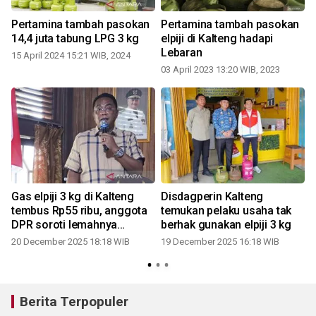
Pertamina tambah pasokan
Pertamina tambah pasokan
14,4 juta tabung LPG 3 kg
elpiji di Kalteng hadapi
Lebaran
15 April 2024 15:21 WIB, 2024
03 April 2023 13:20 WIB, 2023
1
Gas elpiji 3 kg di Kalteng
Disdagperin Kalteng
tembus Rp55 ribu, anggota
temukan pelaku usaha tak
DPR soroti lemahnya
berhak gunakan elpiji 3 kg
pengawasan
20 December 2025 18:18 WIB
19 December 2025 16:18 WIB
0
Berita Terpopuler