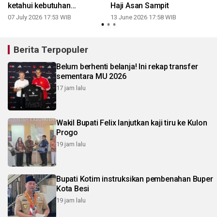
ketahui kebutuhan
Haji Asan Sampit
masyarakat
07 July 2026 17:53 WIB
13 June 2026 17:58 WIB
Berita Terpopuler
Belum berhenti belanja! Ini rekap transfer
sementara MU 2026
17 jam lalu
Wakil Bupati Felix lanjutkan kaji tiru ke Kulon
Progo
19 jam lalu
Bupati Kotim instruksikan pembenahan Buper
Kota Besi
19 jam lalu