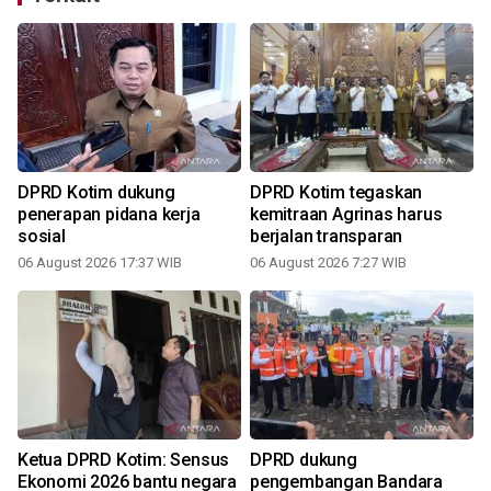
i
DPRD Kotim dukung
DPRD Kotim tegaskan
penerapan pidana kerja
kemitraan Agrinas harus
sosial
berjalan transparan
06 August 2026 17:37 WIB
06 August 2026 7:27 WIB
Ketua DPRD Kotim: Sensus
DPRD dukung
Ekonomi 2026 bantu negara
pengembangan Bandara