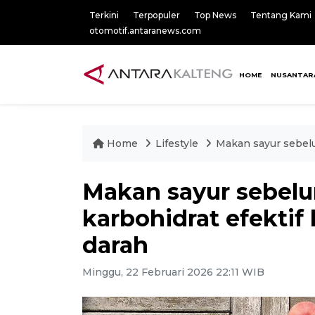
Terkini
Terpopuler
Top News
Tentang Kami
otomotif.antaranews.com
HOME
NUSANTAR
Home
Lifestyle
Makan sayur sebelu
Makan sayur sebel
karbohidrat efektif
darah
Minggu, 22 Februari 2026 22:11 WIB