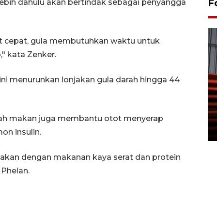
F
lebih dahulu akan bertindak sebagai penyangga
rat cepat, gula membutuhkan waktu untuk
," kata Zenker.
ni menurunkan lonjakan gula darah hingga 44
Prediksi puncak musim
kemarau di Kalimantan
Tengah
telah makan juga membantu otot menyerap
22 July 2026 17:18 WIB
n insulin.
 makan dengan makanan kaya serat dan protein
 Phelan.