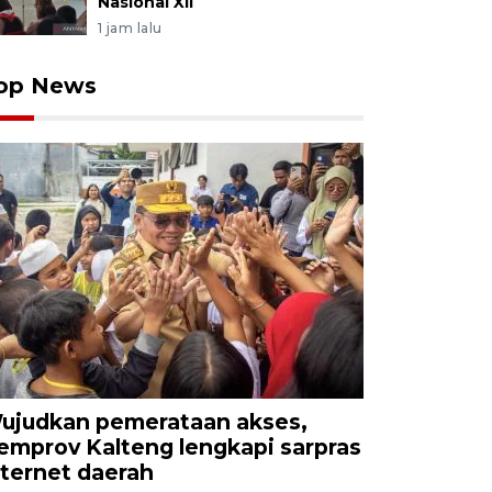
Nasional XII
1 jam lalu
op News
ujudkan pemerataan akses,
emprov Kalteng lengkapi sarpras
nternet daerah