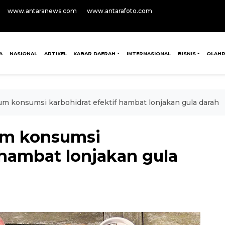
www.antaranews.com
www.antarafoto.com
A
NASIONAL
ARTIKEL
KABAR DAERAH
INTERNASIONAL
BISNIS
OLAH
m konsumsi karbohidrat efektif hambat lonjakan gula darah
um konsumsi
 hambat lonjakan gula