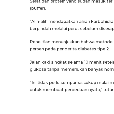
Serat dan protein yang sudah masuk ter
(buffer).
"Alih-alih mendapatkan aliran karbohid
berpindah melalui perut sebelum diserap
Penelitian menunjukkan bahwa metode i
persen pada penderita diabetes tipe 2.
Jalan kaki singkat selama 10 menit se
glukosa tanpa memerlukan banyak hormo
"Ini tidak perlu sempurna, cukup mulai
untuk membuat perbedaan nyata," tutur