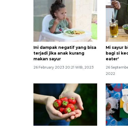
Ini dampak negatif yang bisa
Mi sayur b
terjadi jika anak kurang
bagi si ke
makan sayur
eater'
26 February 2023 20:21 WIB, 2023
26 Septembe
2022