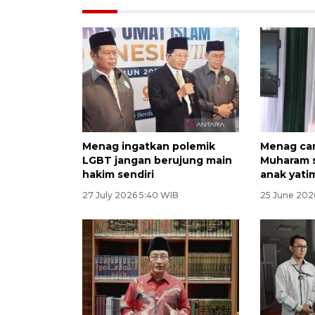
Menag ingatkan polemik
Menag ca
LGBT jangan berujung main
Muharam s
hakim sendiri
anak yati
27 July 2026 5:40 WIB
25 June 202