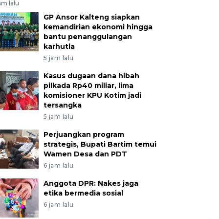
am lalu
GP Ansor Kalteng siapkan
kemandirian ekonomi hingga
bantu penanggulangan
karhutla
5 jam lalu
Kasus dugaan dana hibah
pilkada Rp40 miliar, lima
komisioner KPU Kotim jadi
tersangka
5 jam lalu
Perjuangkan program
strategis, Bupati Bartim temui
Wamen Desa dan PDT
6 jam lalu
Anggota DPR: Nakes jaga
etika bermedia sosial
6 jam lalu