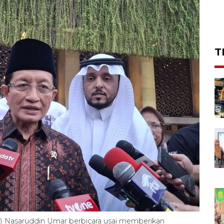
T
) Nasaruddin Umar berbicara usai memberikan