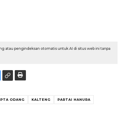
g atau pengindeksan otomatis untuk AI di situs web ini tanpa
APTA ODANG
KALTENG
PARTAI HANURA