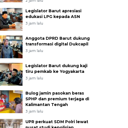
2 jam lalu
Legislator Barut apresiasi
edukasi LPG kepada ASN
3 jam lalu
Anggota DPRD Barut dukung
transformasi digital Dukcapil
3 jam lalu
Legislator Barut dukung kaji
tiru pemkab ke Yogyakarta
3 jam lalu
Bulog jamin pasokan beras
SPHP dan premium terjaga di
Kalimantan Tengah
3 jam lalu
UPR perkuat SDM Polri lewat
pusat studi kepolisian