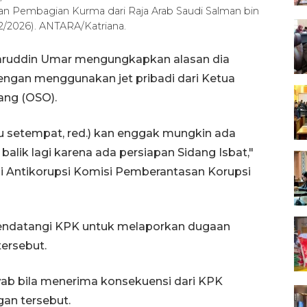
n Pembagian Kurma dari Raja Arab Saudi Salman bin
0/2/2026). ANTARA/Katriana.
aruddin Umar mengungkapkan alasan dia
dengan menggunakan jet pribadi dari Ketua
ng (OSO).
u setempat, red.) kan enggak mungkin ada
alik lagi karena ada persiapan Sidang Isbat,"
si Antikorupsi Komisi Pemberantasan Korupsi
a mendatangi KPK untuk melaporkan dugaan
tersebut.
wab bila menerima konsekuensi dari KPK
gan tersebut.