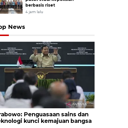
berbasis riset
4 jam lalu
op News
rabowo: Penguasaan sains dan
eknologi kunci kemajuan bangsa