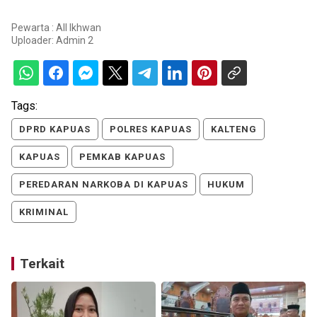
Pewarta : All Ikhwan
Uploader:
Admin 2
Tags:
DPRD KAPUAS
POLRES KAPUAS
KALTENG
KAPUAS
PEMKAB KAPUAS
PEREDARAN NARKOBA DI KAPUAS
HUKUM
KRIMINAL
Terkait