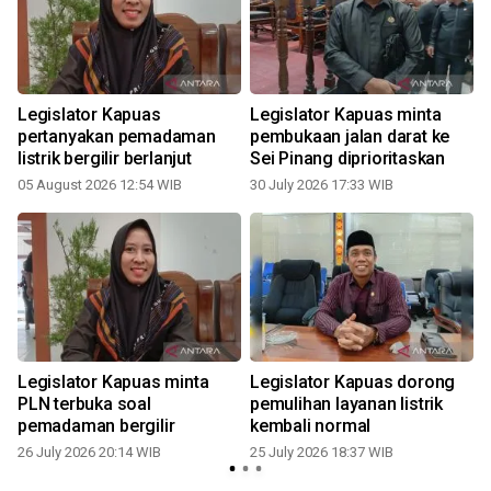
Legislator Kapuas
Legislator Kapuas minta
pertanyakan pemadaman
pembukaan jalan darat ke
n
listrik bergilir berlanjut
Sei Pinang diprioritaskan
05 August 2026 12:54 WIB
30 July 2026 17:33 WIB
2
Legislator Kapuas minta
Legislator Kapuas dorong
PLN terbuka soal
pemulihan layanan listrik
pemadaman bergilir
kembali normal
26 July 2026 20:14 WIB
25 July 2026 18:37 WIB
1