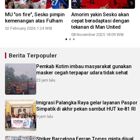
MU "on fire", Sesko pimpin
Amorim yakin Sesko akan
kemenangan atas Fulham
cepat beradaptasi dengan
tekanan di Man United
02 February 2026 1:24 WIB
08 November 2025 18:09 WIB
2
Berita Terpopuler
Pemkab Kotim imbau masyarakat gunakan
masker cegah terpapar udara tidak sehat
23 jam lalu
Imigrasi Palangka Raya gelar layanan Paspor
Simpatik di akhir pekan sambut HUT ke-81 RI
9 jam lalu
Striker Barcelona Ferran Torres minta dijual