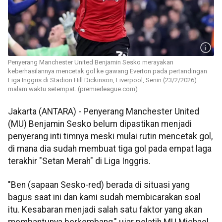
Penyerang Manchester United Benjamin Sesko merayakan
keberhasilannya mencetak gol ke gawang Everton pada pertandingan
Liga Inggris di Stadion Hill Dickinson, Liverpool, Senin (23/2/2026)
malam waktu setempat. (premierleague.com)
Jakarta (ANTARA) - Penyerang Manchester United
(MU) Benjamin Sesko belum dipastikan menjadi
penyerang inti timnya meski mulai rutin mencetak gol,
di mana dia sudah membuat tiga gol pada empat laga
terakhir "Setan Merah" di Liga Inggris.
"Ben (sapaan Sesko-red) berada di situasi yang
bagus saat ini dan kami sudah membicarakan soal
itu. Kesabaran menjadi salah satu faktor yang akan
membantunya berkembang," ujar pelatih MU Michael