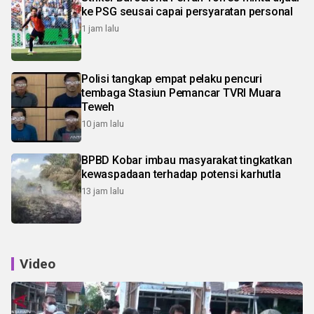
ke PSG seusai capai persyaratan personal
1 jam lalu
Polisi tangkap empat pelaku pencuri
tembaga Stasiun Pemancar TVRI Muara
Teweh
10 jam lalu
BPBD Kobar imbau masyarakat tingkatkan
kewaspadaan terhadap potensi karhutla
13 jam lalu
Video