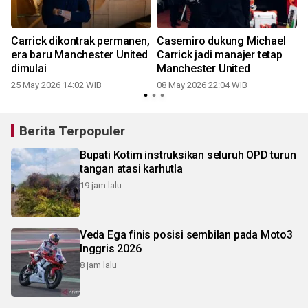
Carrick dikontrak permanen,
Casemiro dukung Michael
era baru Manchester United
Carrick jadi manajer tetap
dimulai
Manchester United
25 May 2026 14:02 WIB
08 May 2026 22:04 WIB
1
Berita Terpopuler
Bupati Kotim instruksikan seluruh OPD turun
tangan atasi karhutla
19 jam lalu
Veda Ega finis posisi sembilan pada Moto3
Inggris 2026
8 jam lalu