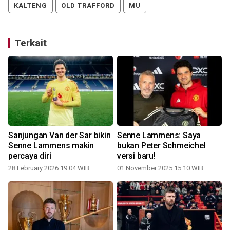
KALTENG
OLD TRAFFORD
MU
Terkait
Sanjungan Van der Sar bikin
Senne Lammens: Saya
Senne Lammens makin
bukan Peter Schmeichel
percaya diri
versi baru!
28 February 2026 19:04 WIB
01 November 2025 15:10 WIB
2