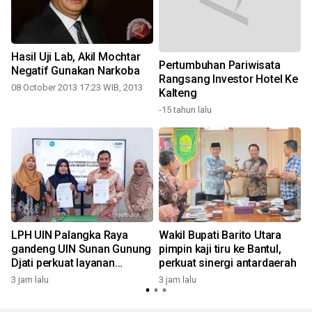
Hasil Uji Lab, Akil Mochtar
Pertumbuhan Pariwisata
Negatif Gunakan Narkoba
Rangsang Investor Hotel Ke
08 October 2013 17:23 WIB, 2013
3
Kalteng
-15 tahun lalu
LPH UIN Palangka Raya
Wakil Bupati Barito Utara
gandeng UIN Sunan Gunung
pimpin kaji tiru ke Bantul,
3
Djati perkuat layanan
perkuat sinergi antardaerah
sertifikasi halal
3 jam lalu
3 jam lalu