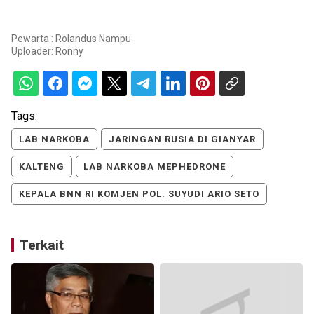
Pewarta : Rolandus Nampu
Uploader:
Ronny
Tags:
LAB NARKOBA
JARINGAN RUSIA DI GIANYAR
KALTENG
LAB NARKOBA MEPHEDRONE
KEPALA BNN RI KOMJEN POL. SUYUDI ARIO SETO
Terkait