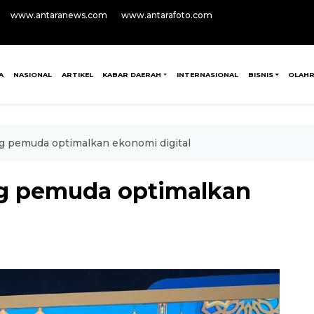
www.antaranews.com
www.antarafoto.com
A
NASIONAL
ARTIKEL
KABAR DAERAH
INTERNASIONAL
BISNIS
OLAH
 pemuda optimalkan ekonomi digital
g pemuda optimalkan