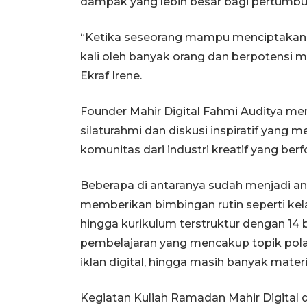
dampak yang lebih besar bagi pertumbuh
“Ketika seseorang mampu menciptakan digi
kali oleh banyak orang dan berpotensi
Ekraf Irene.
Founder Mahir Digital Fahmi Auditya m
silaturahmi dan diskusi inspiratif yang 
komunitas dari industri kreatif yang ber
Beberapa di antaranya sudah menjadi ang
memberikan bimbingan rutin seperti kela
hingga kurikulum terstruktur dengan 14 b
pembelajaran yang mencakup topik pola pik
iklan digital, hingga masih banyak materi d
Kegiatan Kuliah Ramadan Mahir Digital d