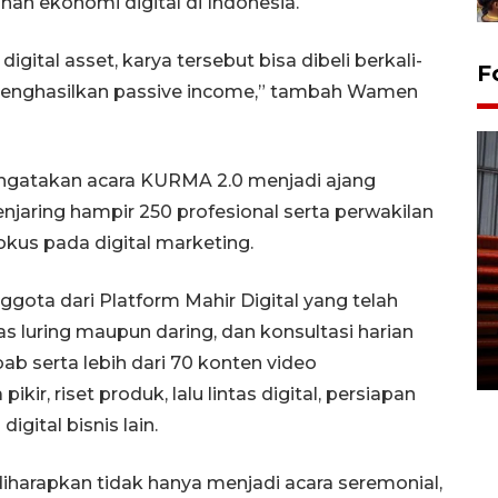
an ekonomi digital di Indonesia.
tal asset, karya tersebut bisa dibeli berkali-
F
 menghasilkan passive income,” tambah Wamen
engatakan acara KURMA 2.0 menjadi ajang
menjaring hampir 250 profesional serta perwakilan
fokus pada digital marketing.
Prediksi puncak musim
gota dari Platform Mahir Digital yang telah
kemarau di Kalimantan
Tengah
s luring maupun daring, dan konsultasi harian
ab serta lebih dari 70 konten video
22 July 2026 17:18 WIB
ir, riset produk, lalu lintas digital, persiapan
igital bisnis lain.
iharapkan tidak hanya menjadi acara seremonial,