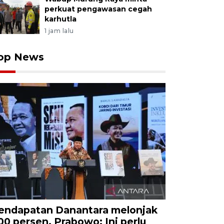
perkuat pengawasan cegah
karhutla
1 jam lalu
op News
endapatan Danantara melonjak
00 persen, Prabowo: Ini perlu