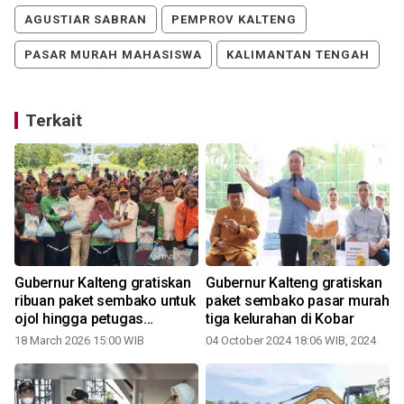
AGUSTIAR SABRAN
PEMPROV KALTENG
PASAR MURAH MAHASISWA
KALIMANTAN TENGAH
Terkait
Gubernur Kalteng gratiskan
Gubernur Kalteng gratiskan
ribuan paket sembako untuk
paket sembako pasar murah
ojol hingga petugas
tiga kelurahan di Kobar
kebersihan
18 March 2026 15:00 WIB
04 October 2024 18:06 WIB, 2024