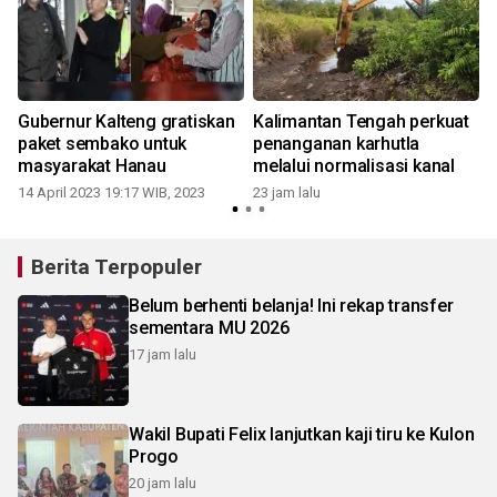
N
Gubernur Kalteng gratiskan
Kalimantan Tengah perkuat
paket sembako untuk
penanganan karhutla
masyarakat Hanau
melalui normalisasi kanal
14 April 2023 19:17 WIB, 2023
23 jam lalu
Berita Terpopuler
Belum berhenti belanja! Ini rekap transfer
sementara MU 2026
17 jam lalu
Wakil Bupati Felix lanjutkan kaji tiru ke Kulon
Progo
20 jam lalu