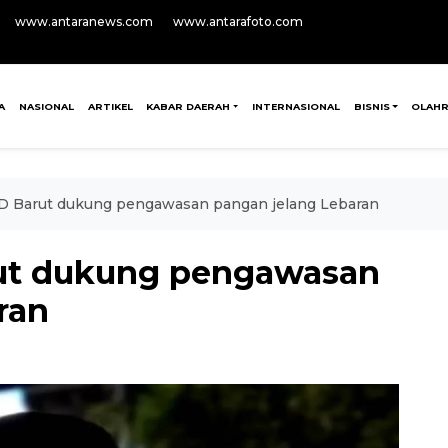
www.antaranews.com
www.antarafoto.com
A
NASIONAL
ARTIKEL
KABAR DAERAH
INTERNASIONAL
BISNIS
OLAH
RD Barut dukung pengawasan pangan jelang Lebaran
rut dukung pengawasan
ran