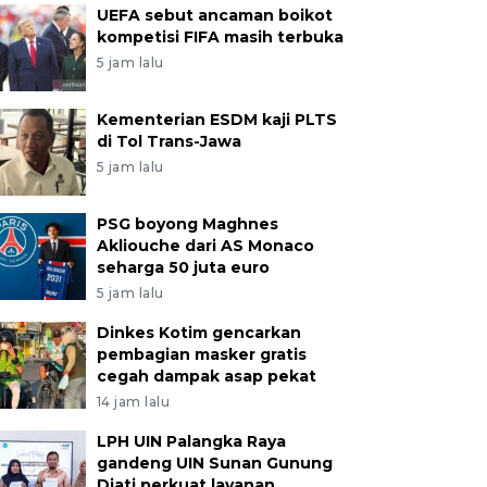
UEFA sebut ancaman boikot
kompetisi FIFA masih terbuka
5 jam lalu
Kementerian ESDM kaji PLTS
di Tol Trans-Jawa
5 jam lalu
PSG boyong Maghnes
Akliouche dari AS Monaco
seharga 50 juta euro
5 jam lalu
Dinkes Kotim gencarkan
pembagian masker gratis
cegah dampak asap pekat
14 jam lalu
LPH UIN Palangka Raya
gandeng UIN Sunan Gunung
Djati perkuat layanan