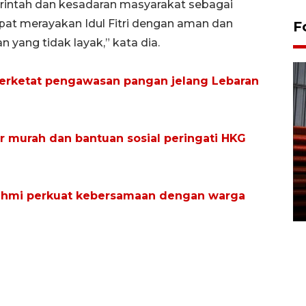
intah dan kesadaran masyarakat sebagai
pat merayakan Idul Fitri dengan aman dan
F
 yang tidak layak,” kata dia.
perketat pengawasan pangan jelang Lebaran
ar murah dan bantuan sosial peringati HKG
Prediksi puncak musim
kemarau di Kalimantan
Tengah
rahmi perkuat kebersamaan dengan warga
22 July 2026 17:18 WIB