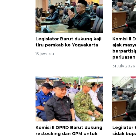
Legislator Barut dukung kaji
Komisi II 
tiru pemkab ke Yogyakarta
ajak masy
berpartis
15 jam lalu
perluasa
31 July 2026
Komisi II DPRD Barut dukung
Legilator 
restocking dan GPM untuk
sidak bup