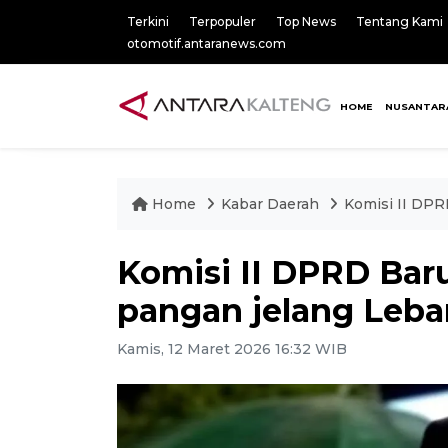
Terkini
Terpopuler
Top News
Tentang Kami
otomotif.antaranews.com
HOME
NUSANTAR
Home
Kabar Daerah
Komisi II DP
Komisi II DPRD Ba
pangan jelang Leba
Kamis, 12 Maret 2026 16:32 WIB