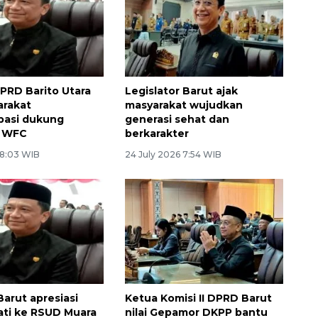
DPRD Barito Utara
Legislator Barut ajak
arakat
masyarakat wujudkan
ipasi dukung
generasi sehat dan
n WFC
berkarakter
 8:03 WIB
24 July 2026 7:54 WIB
Barut apresiasi
Ketua Komisi II DPRD Barut
ati ke RSUD Muara
nilai Gepamor DKPP bantu