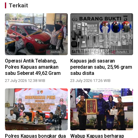
Terkait
Operasi Antik Telabang,
Kapuas jadi sasaran
Polres Kapuas amankan
peredaran sabu, 25,96 gram
sabu Seberat 49,62 Gram
sabu disita
1
27 July 2026 12:38 WIB
23 July 2026 17:26 WIB
Polres Kapuas bongkar dua
Wabup Kapuas berharap