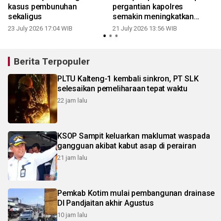
kasus pembunuhan
pergantian kapolres
sekaligus
semakin meningkatkan
sinergi menjaga kamtibmas
23 July 2026 17:04 WIB
21 July 2026 13:56 WIB
1
Berita Terpopuler
PLTU Kalteng-1 kembali sinkron, PT SLK
selesaikan pemeliharaan tepat waktu
22 jam lalu
KSOP Sampit keluarkan maklumat waspada
gangguan akibat kabut asap di perairan
21 jam lalu
Pemkab Kotim mulai pembangunan drainase
DI Pandjaitan akhir Agustus
10 jam lalu