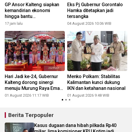
a
GP Ansor Kalteng siapkan
Eks Pj Gubernur Gorontalo
kemandirian ekonomi
Hamka ditetapkan jadi
hingga bantu
tersangka
penanggulangan karhutla
17 jam lalu
04 August 2026 10:06 WIB
3
Hari Jadi ke-24, Gubernur
Menko Polkam: Stabilitas
n
Kalteng dorong sinergi
Kalimantan kunci dukung
menuju Murung Raya Emas
IKN dan ketahanan nasional
2030
01 August 2026 11:17 WIB
01 August 2026 9:48 WIB
3
Berita Terpopuler
Kasus dugaan dana hibah pilkada Rp40
miliar, lima komisioner KPU Kotim jadi