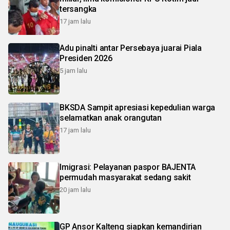
tersangka
17 jam lalu
Adu pinalti antar Persebaya juarai Piala
Presiden 2026
5 jam lalu
BKSDA Sampit apresiasi kepedulian warga
selamatkan anak orangutan
17 jam lalu
Imigrasi: Pelayanan paspor BAJENTA
permudah masyarakat sedang sakit
20 jam lalu
GP Ansor Kalteng siapkan kemandirian