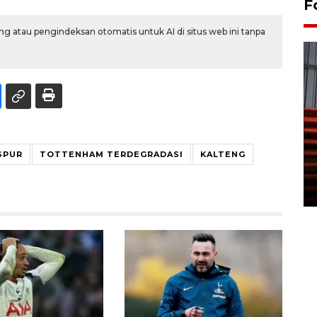
F
g atau pengindeksan otomatis untuk AI di situs web ini tanpa
Prediksi puncak musim
kemarau di Kalimantan
SPUR
TOTTENHAM TERDEGRADASI
KALTENG
Tengah
22 July 2026 17:18 WIB