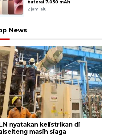
baterai 7.050 mAh
2 jam lalu
op News
LN nyatakan kelistrikan di
alselteng masih siaga