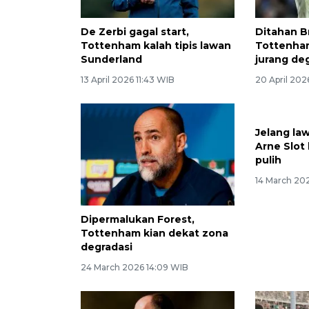
De Zerbi gagal start,
Ditahan B
Tottenham kalah tipis lawan
Tottenham
Sunderland
jurang de
13 April 2026 11:43 WIB
20 April 202
Jelang la
Arne Slot
pulih
14 March 202
Dipermalukan Forest,
Tottenham kian dekat zona
degradasi
24 March 2026 14:09 WIB