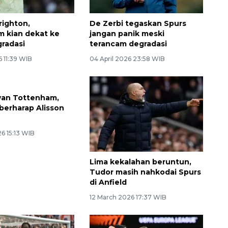
righton,
De Zerbi tegaskan Spurs
 kian dekat ke
jangan panik meski
gradasi
terancam degradasi
6 11:39 WIB
04 April 2026 23:58 WIB
wan Tottenham,
 berharap Alisson
6 15:13 WIB
Lima kekalahan beruntun,
Tudor masih nahkodai Spurs
di Anfield
12 March 2026 17:37 WIB