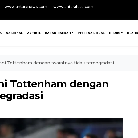
www.antaranews.com
www.antarafoto.com
A
NASIONAL
ARTIKEL
KABAR DAERAH
INTERNASIONAL
BISNIS
OLAH
ani Tottenham dengan syaratnya tidak terdegradasi
ani Tottenham dengan
degradasi