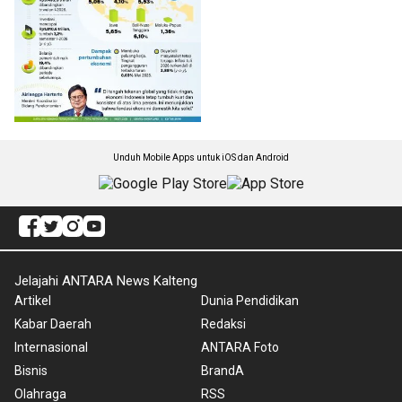
Unduh Mobile Apps untuk iOS dan Android
Jelajahi ANTARA News Kalteng
Artikel
Dunia Pendidikan
Kabar Daerah
Redaksi
Internasional
ANTARA Foto
Bisnis
BrandA
Olahraga
RSS