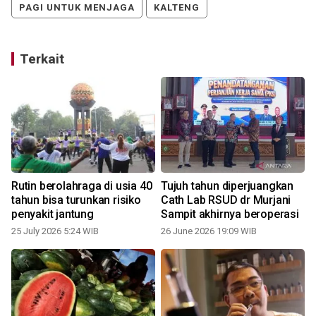
PAGI UNTUK MENJAGA
KALTENG
Terkait
Rutin berolahraga di usia 40
Tujuh tahun diperjuangkan
tahun bisa turunkan risiko
Cath Lab RSUD dr Murjani
penyakit jantung
Sampit akhirnya beroperasi
25 July 2026 5:24 WIB
26 June 2026 19:09 WIB