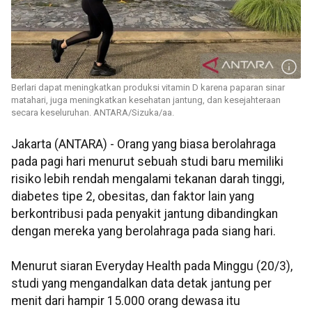
Berlari dapat meningkatkan produksi vitamin D karena paparan sinar
matahari, juga meningkatkan kesehatan jantung, dan kesejahteraan
secara keseluruhan. ANTARA/Sizuka/aa.
Jakarta (ANTARA) - Orang yang biasa berolahraga
pada pagi hari menurut sebuah studi baru memiliki
risiko lebih rendah mengalami tekanan darah tinggi,
diabetes tipe 2, obesitas, dan faktor lain yang
berkontribusi pada penyakit jantung dibandingkan
dengan mereka yang berolahraga pada siang hari.
Menurut siaran Everyday Health pada Minggu (20/3),
studi yang mengandalkan data detak jantung per
menit dari hampir 15.000 orang dewasa itu