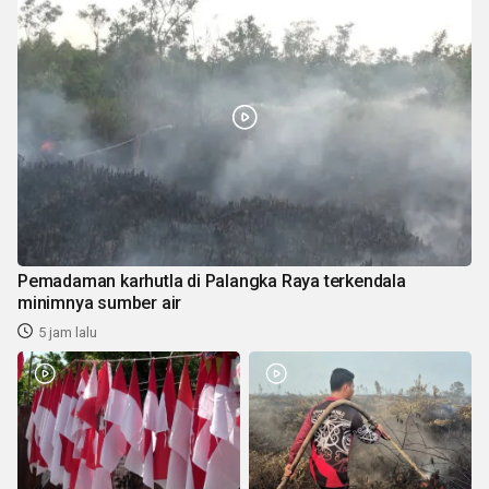
Pemadaman karhutla di Palangka Raya terkendala
minimnya sumber air
5 jam lalu