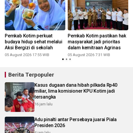
Pemkab Kotim perkuat
Pemkab Kotim pastikan hak
n
budaya hidup sehat melalui
masyarakat jadi prioritas
Aksi Bergizi di sekolah
dalam kemitraan Agrinas
05 August 2026 17:55 WIB
05 August 2026 7:31 WIB
Berita Terpopuler
Kasus dugaan dana hibah pilkada Rp40
miliar, lima komisioner KPU Kotim jadi
tersangka
16 jam lalu
Adu pinalti antar Persebaya juarai Piala
Presiden 2026
4 jam lalu