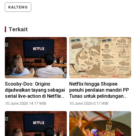
KALTENG
Terkait
Scooby-Doo: Origins
Netflix hingga Shopee
dijadwalkan tayang sebagai
penuhi penilaian mandiri PP
serial live-action di Netflix
Tunas untuk pelindungan
pada 2027
anak
10 June 2026 14:17 WIB
10 June 2026 0:17 WIB