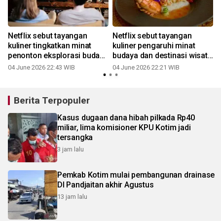
Netflix sebut tayangan
Netflix sebut tayangan
kuliner tingkatkan minat
kuliner pengaruhi minat
penonton eksplorasi budaya
budaya dan destinasi wisata
dan wisata
penonton
04 June 2026 22:43 WIB
04 June 2026 22:21 WIB
0
Berita Terpopuler
Kasus dugaan dana hibah pilkada Rp40
miliar, lima komisioner KPU Kotim jadi
tersangka
3 jam lalu
Pemkab Kotim mulai pembangunan drainase
DI Pandjaitan akhir Agustus
13 jam lalu