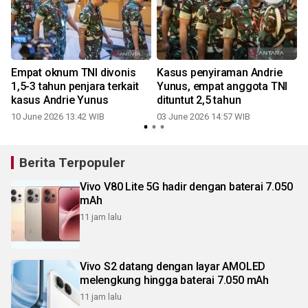
Empat oknum TNI divonis
Kasus penyiraman Andrie
1,5-3 tahun penjara terkait
Yunus, empat anggota TNI
kasus Andrie Yunus
dituntut 2,5 tahun
10 June 2026 13:42 WIB
03 June 2026 14:57 WIB
2
Berita Terpopuler
Vivo V80 Lite 5G hadir dengan baterai 7.050
mAh
11 jam lalu
Vivo S2 datang dengan layar AMOLED
melengkung hingga baterai 7.050 mAh
11 jam lalu