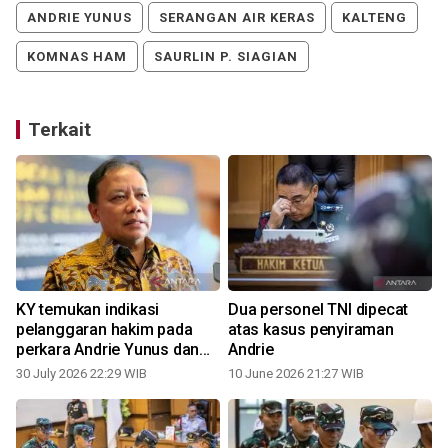
ANDRIE YUNUS
SERANGAN AIR KERAS
KALTENG
KOMNAS HAM
SAURLIN P. SIAGIAN
Terkait
KY temukan indikasi
Dua personel TNI dipecat
pelanggaran hakim pada
atas kasus penyiraman
perkara Andrie Yunus dan
Andrie
Nadiem
30 July 2026 22:29 WIB
10 June 2026 21:27 WIB