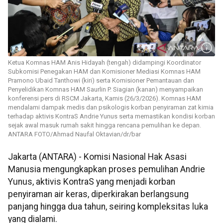
Ketua Komnas HAM Anis Hidayah (tengah) didampingi Koordinator
Subkomisi Penegakan HAM dan Komisioner Mediasi Komnas HAM
Pramono Ubaid Tanthowi (kiri) serta Komisioner Pemantauan dan
Penyelidikan Komnas HAM Saurlin P. Siagian (kanan) menyampaikan
konferensi pers di RSCM Jakarta, Kamis (26/3/2026). Komnas HAM
mendalami dampak medis dan psikologis korban penyiraman zat kimia
terhadap aktivis KontraS Andrie Yunus serta memastikan kondisi korban
sejak awal masuk rumah sakit hingga rencana pemulihan ke depan.
ANTARA FOTO/Ahmad Naufal Oktavian/dr/bar
Jakarta (ANTARA) - Komisi Nasional Hak Asasi
Manusia mengungkapkan proses pemulihan Andrie
Yunus, aktivis KontraS yang menjadi korban
penyiraman air keras, diperkirakan berlangsung
panjang hingga dua tahun, seiring kompleksitas luka
yang dialami.