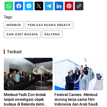
Tags:
MENBUD
PERLUAS RUANG KREATIF
DAN ASET BUDAYA
KALTENG
Terkait
Menbud Fadli Zon tindak
Festival Cannes: Menbud
lanjuti investigasi objek
dorong kerja sama film
budaya di Belanda demi
Indonesia dan Arab Saudi
0