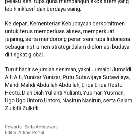
pelaku seni rupa guna membangun ekosistem yang
lebih inklusif dan berdaya saing.
Ke depan, Kementerian Kebudayaan berkomitmen
untuk terus memperluas akses, memperkuat
jejaring, serta mendorong peran seni rupa Indonesia
sebagai instrumen strategi dalam diplomasi budaya
di tingkat global.
Turut hadir sejumlah seniman, yakni
Jumaldi
Jumaldi
Alfi
Alfi
,
Yunizar
Yunizar
, Putu
Sutawijaya
Sutawijaya
,
Mahdi
Mahdi
Abdullah
Abdullah
,
Erica
Erica
Hestu
Hestu
,
Diah
Diah
Yulianti
Yulianti
,
Yusman
Yusman
,
Ugo
Ugo
Untoro
Untoro
,
Nasirun
Nasirun
, serta Galam
Zulkifli
Zulkifli
.
Pewarta : Sinta Ambarwati
Editor:
Admin Portal