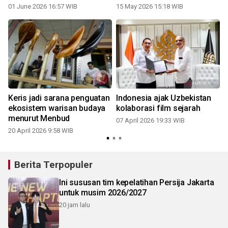
keadilan sejarah
01 June 2026 16:57 WIB
15 May 2026 15:18 WIB
Keris jadi sarana penguatan
Indonesia ajak Uzbekistan
ekosistem warisan budaya
kolaborasi film sejarah
menurut Menbud
07 April 2026 19:33 WIB
20 April 2026 9:58 WIB
0
Berita Terpopuler
Ini sususan tim kepelatihan Persija Jakarta
untuk musim 2026/2027
20 jam lalu