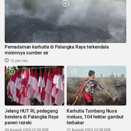
Pemadaman karhutla di Palangka Raya terkendala
minimnya sumber air
12 jam lalu
Jelang HUT RI, pedagang
Karhutla Tumbang Nusa
bendera di Palangka Raya
meluas, 104 hektar gambut
panen rezeki
terbakar
04 August 2026 22:00 WIB
01 August 2026 20:58 WIB