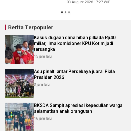
03 August 2026 17:27 WIB
2
Berita Terpopuler
Kasus dugaan dana hibah pilkada Rp40
miliar, lima komisioner KPU Kotim jadi
tersangka
15 jam lalu
Adu pinalti antar Persebaya juarai Piala
Presiden 2026
3 jam lalu
BKSDA Sampit apresiasi kepedulian warga
selamatkan anak orangutan
16 jam lalu