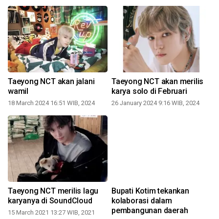
Taeyong NCT akan jalani
Taeyong NCT akan merilis
wamil
karya solo di Februari
18 March 2024 16:51 WIB, 2024
26 January 2024 9:16 WIB, 2024
Taeyong NCT merilis lagu
Bupati Kotim tekankan
karyanya di SoundCloud
kolaborasi dalam
pembangunan daerah
15 March 2021 13:27 WIB, 2021