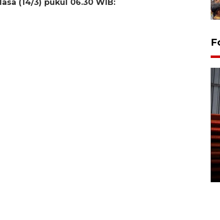
asa (14/3) pukul 06.30 WIB:
F
Prediksi puncak musim
kemarau di Kalimantan
Tengah
22 July 2026 17:18 WIB