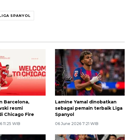
LIGA SPANYOL
n Barcelona,
Lamine Yamal dinobatkan
ski resmi
sebagai pemain terbaik Liga
di Chicago Fire
Spanyol
6 11:25 WIB
06 June 2026 7:21 WIB