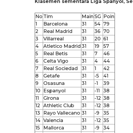
Klasemen sementara Liga Spanyol, Sel
No
Tim
Main
SG
Poin
1
Barcelona
31
54
79
2
Real Madrid
31
36
70
3
Villarreal
31
20
61
4
Atletico Madrid
31
19
57
5
Real Betis
31
7
46
6
Celta Vigo
31
4
44
7
Real Sociedad
31
1
42
8
Getafe
31
-5
41
9
Osasuna
31
-1
39
10
Espanyol
31
-11
38
11
Girona
31
-12
38
12
Athletic Club
31
-12
38
13
Rayo Vallecano
31
-9
35
14
Valencia
31
-12
35
15
Mallorca
31
-9
34