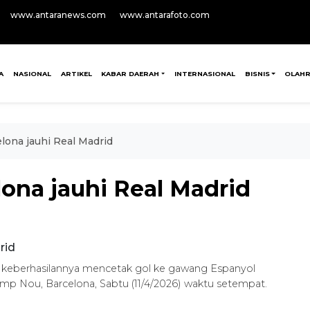
www.antaranews.com
www.antarafoto.com
A
NASIONAL
ARTIKEL
KABAR DAERAH
INTERNASIONAL
BISNIS
OLAH
elona jauhi Real Madrid
lona jauhi Real Madrid
 keberhasilannya mencetak gol ke gawang Espanyol
mp Nou, Barcelona, Sabtu (11/4/2026) waktu setempat.