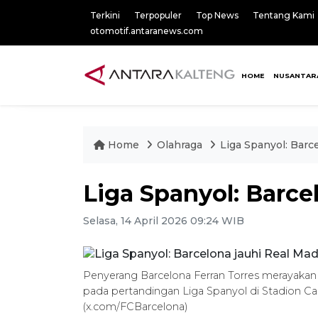
Terkini
Terpopuler
Top News
Tentang Kami
otomotif.antaranews.com
HOME
NUSANTAR
Home
Olahraga
Liga Spanyol: Barc
Liga Spanyol: Barce
Selasa, 14 April 2026 09:24 WIB
Penyerang Barcelona Ferran Torres merayakan
pada pertandingan Liga Spanyol di Stadion Ca
(x.com/FCBarcelona)