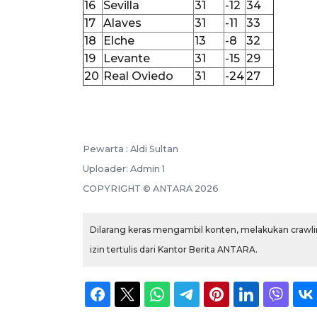
16
Sevilla
31
-12
34
17
Alaves
31
-11
33
18
Elche
13
-8
32
19
Levante
31
-15
29
20
Real Oviedo
31
-24
27
Pewarta :
Aldi Sultan
Uploader:
Admin 1
COPYRIGHT ©
ANTARA
2026
Dilarang keras mengambil konten, melakukan crawlin
izin tertulis dari Kantor Berita ANTARA.