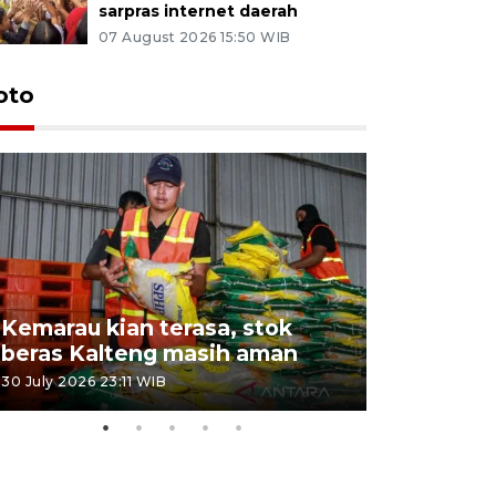
sarpras internet daerah
07 August 2026 15:50 WIB
oto
Kemarau kian terasa, stok
Pemadama
beras Kalteng masih aman
dan lahan
30 July 2026 23:11 WIB
30 July 2026 