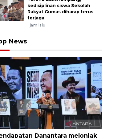
kedisiplinan siswa Sekolah
Rakyat Gumas diharap terus
terjaga
1 jam lalu
op News
endapatan Danantara melonjak