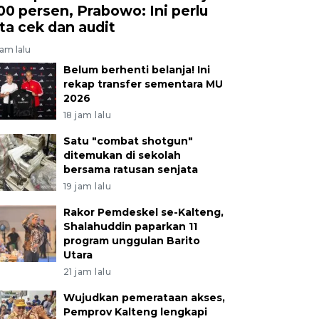
00 persen, Prabowo: Ini perlu
ita cek dan audit
jam lalu
Belum berhenti belanja! Ini
rekap transfer sementara MU
2026
18 jam lalu
Satu "combat shotgun"
ditemukan di sekolah
bersama ratusan senjata
19 jam lalu
Rakor Pemdeskel se-Kalteng,
Shalahuddin paparkan 11
program unggulan Barito
Utara
21 jam lalu
Wujudkan pemerataan akses,
Pemprov Kalteng lengkapi