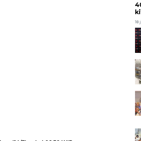
4
k
18 